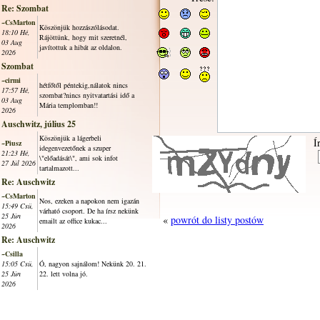
Re: Szombat
~CsMarton
Köszönjük hozzászólásodat.
18:10 Hé,
Rájöttünk, hogy mit szeretnél,
03 Aug
javítottuk a hibát az oldalon.
2026
Szombat
~cirmi
hétfőtől péntekig,nálatok nincs
17:57 Hé,
szombat?nincs nyitvatartási idő a
03 Aug
Mária templomban!!
2026
Auschwitz, július 25
Köszönjük a lágerbeli
Í
~Piusz
idegenvezetőnek a szuper
21:23 Hé,
\"előadását\", ami sok infot
27 Júl 2026
tartalmazott...
Re: Auschwitz
~CsMarton
Nos, ezeken a napokon nem igazán
15:49 Csü,
várható csoport. De ha írsz nekünk
25 Jún
«
powrót do listy postów
emailt az office kukac...
2026
Re: Auschwitz
~Csilla
15:05 Csü,
Ó, nagyon sajnálom! Nekünk 20. 21.
25 Jún
22. lett volna jó.
2026