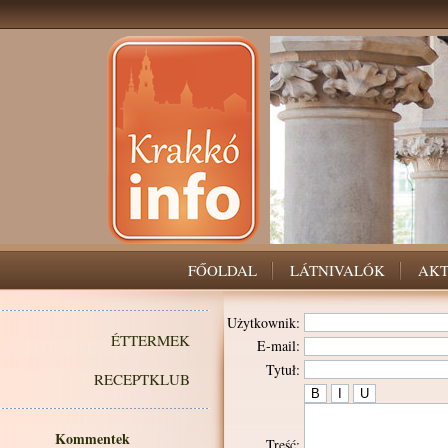
FŐOLDAL
LÁTNIVALÓK
AKT
Użytkownik:
ÉTTERMEK
E-mail:
Tytuł:
RECEPTKLUB
Kommentek
Treść: