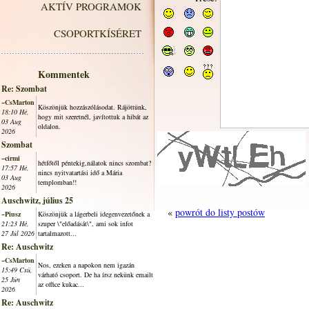
AKTÍV PROGRAMOK
CSOPORTKÍSÉRET
Kommentek
Re: Szombat
~CsMarton
Köszönjük hozzászólásodat. Rájöttünk,
18:10 Hé,
hogy mit szeretnél, javítottuk a hibát az
03 Aug
oldalon.
2026
Szombat
~cirmi
hétfőtől péntekig,nálatok nincs szombat?
17:57 Hé,
nincs nyitvatartási idő a Mária
03 Aug
templomban!!
2026
Auschwitz, július 25
«
powrót do listy postów
~Piusz
Köszönjük a lágerbeli idegenvezetőnek a
21:23 Hé,
szuper \"előadását\", ami sok infot
27 Júl 2026
tartalmazott...
Re: Auschwitz
~CsMarton
Nos, ezeken a napokon nem igazán
15:49 Csü,
várható csoport. De ha írsz nekünk emailt
25 Jún
az office kukac...
2026
Re: Auschwitz