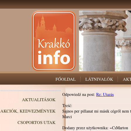
FŐOLDAL
LÁTNIVALÓK
AK
Odpowiedź na post:
Re: Utazás
AKTUALITÁSOK
Treść:
AKCIÓK, KEDVEZMÉNYEK
Sajnos per pillanat mi másik cégről nem
Marci
CSOPORTOS UTAK
Dodany przez użytkownika: ~CsMarton