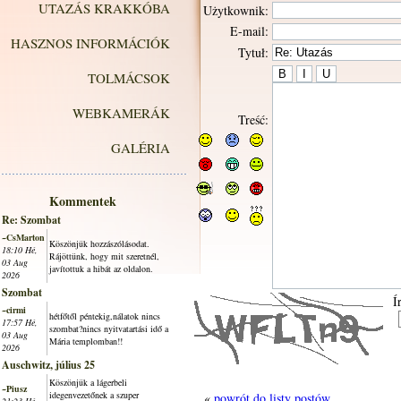
UTAZÁS KRAKKÓBA
Użytkownik:
E-mail:
HASZNOS INFORMÁCIÓK
Tytuł:
TOLMÁCSOK
WEBKAMERÁK
Treść:
GALÉRIA
Kommentek
Re: Szombat
~CsMarton
Köszönjük hozzászólásodat.
18:10 Hé,
Rájöttünk, hogy mit szeretnél,
03 Aug
javítottuk a hibát az oldalon.
2026
Szombat
Í
~cirmi
hétfőtől péntekig,nálatok nincs
17:57 Hé,
szombat?nincs nyitvatartási idő a
03 Aug
Mária templomban!!
2026
Auschwitz, július 25
Köszönjük a lágerbeli
~Piusz
idegenvezetőnek a szuper
«
powrót do listy postów