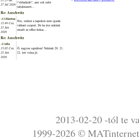
21:23 Hé,
\"előadását\", ami sok infot
27 Júl 2026
tartalmazott...
Re: Auschwitz
~CsMarton
Nos, ezeken a napokon nem igazán
15:49 Csü,
várható csoport. De ha írsz nekünk
25 Jún
emailt az office kukac...
2026
Re: Auschwitz
~Csilla
15:05 Csü,
Ó, nagyon sajnálom! Nekünk 20. 21.
25 Jún
22. lett volna jó.
2026
2013-02-20 -tól te v
1999-2026 ©
MATinterne