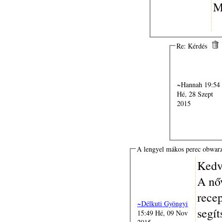
M
Re: Kérdés
~Hannah 19:54
Hé, 28 Szept
2015
A lengyel mákos perec obwar
Kedv
A nő
rece
~Délkuti Gyöngyi
segí
15:49 Hé, 09 Nov