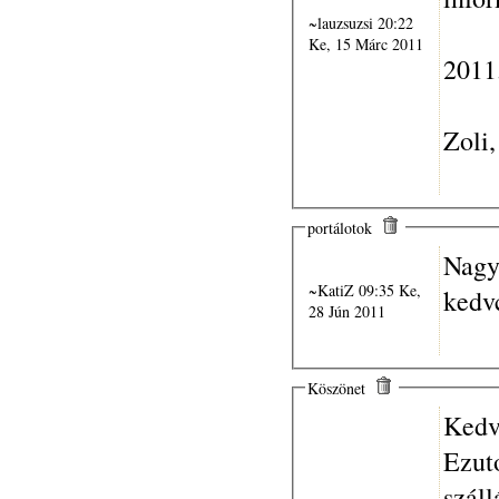
~lauzsuzsi 20:22
Ke, 15 Márc 2011
2011.
Zoli
portálotok
Nagyo
~KatiZ 09:35 Ke,
kedv
28 Jún 2011
Köszönet
Kedv
Ezut
száll