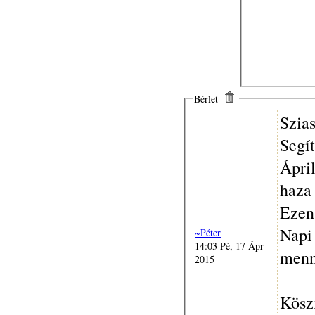
Bérlet
Szia
Segít
Ápri
haza
Ezen
Napi 
~Péter
14:03 Pé, 17 Ápr
menn
2015
Kösz