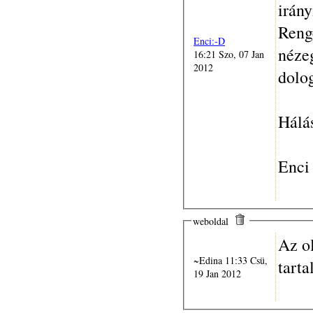
irány
Reng
Enci:-D
néze
16:21 Szo, 07 Jan
2012
dolo
Hálá
Enci
weboldal
Az ol
~Edina 11:33 Csü,
tart
19 Jan 2012