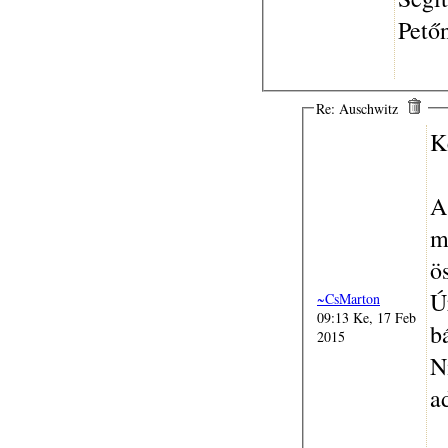
Pető
Re: Auschwitz
K
A
m
ö
Ú
~CsMarton
09:13 Ke, 17 Feb
b
2015
N
a