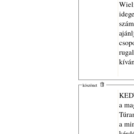
Wiel
idegenv
szám
aján
csopo
rugal
kívá
köszönet
KED
a ma
Túra
a mi
kérdé