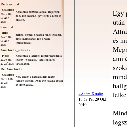
Re: Szombat
~CsMarton
Egy p
Köszönjük hozzászólásodat. Rájöttünk,
18:10 Hé,
hogy mit szeretnél, javítottuk a hibát az
03 Aug
után
oldalon.
2026
Szombat
Attra
~cirmi
hétfőtől péntekig,nálatok nincs szombat?
17:57 Hé,
és m
nincs nyitvatartási idő a Mária
03 Aug
templomban!!
2026
Megm
Auschwitz, július 25
~Piusz
Köszönjük a lágerbeli idegenvezetőnek a
ami 
21:23 Hé,
szuper \"előadását\", ami sok infot
27 Júl 2026
tartalmazott...
szoka
Re: Auschwitz
minde
~CsMarton
Nos, ezeken a napokon nem igazán
15:49 Csü,
várható csoport. De ha írsz nekünk emailt
25 Jún
hallg
az office kukac...
2026
lelke
~Ádám Katalin
13:58 Pé, 29 Okt
2010
Mind
legs