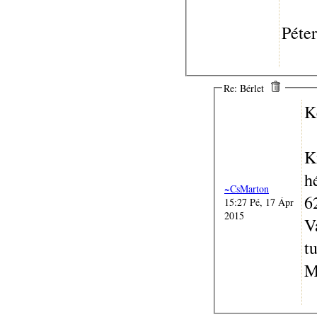
Péter
Re: Bérlet
K
K
h
~CsMarton
6
15:27 Pé, 17 Ápr
2015
V
t
M