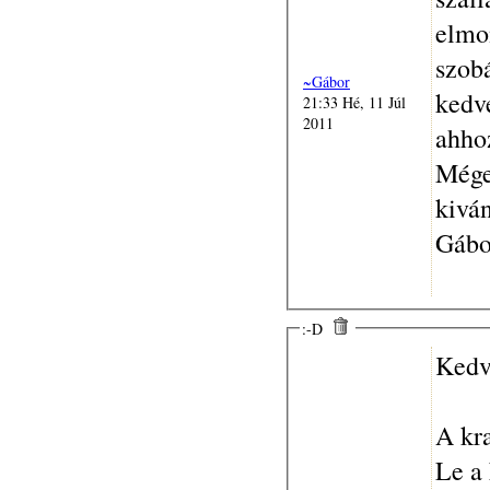
elmo
szobá
~Gábor
kedve
21:33 Hé, 11 Júl
2011
ahhoz
Mége
kivá
Gábo
:-D
Kedv
A kra
Le a 