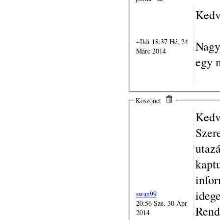
Kedv
~Ildi 18:37 Hé, 24
Nagyo
Márc 2014
egy 
Köszönet
Kedv
Szer
utaz
kaptu
infor
ideg
swan99
20:56 Sze, 30 Ápr
Rendk
2014