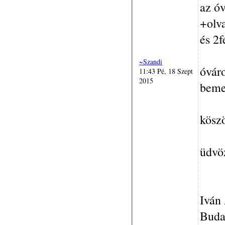
az óv
+olv
és 2f
~Szandi
óvár
11:43 Pé, 18 Szept
2015
beme
köszö
üdvöz
Iván
Buda