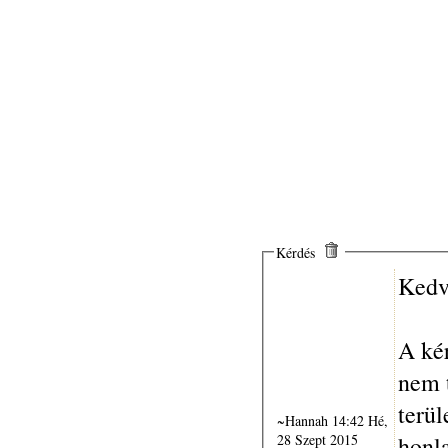
Kérdés
Kedv
A ké
nem t
területé
~Hannah 14:42 Hé,
28 Szept 2015
honla