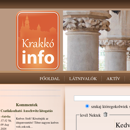
FŐOLDAL
LÁTNIVALÓK
AKTÍV
Kommentek
szukaj któregokolwiek 
Csatlakozható Auschwitz látogatás
levél Nektek
~Szivlia
Kedves Stefi! Köszönjük az
17:32 Va,
Kedv
idegenvezetést! Tibor nagyon kedves
09 Aug
volt,sok-sok...
2026