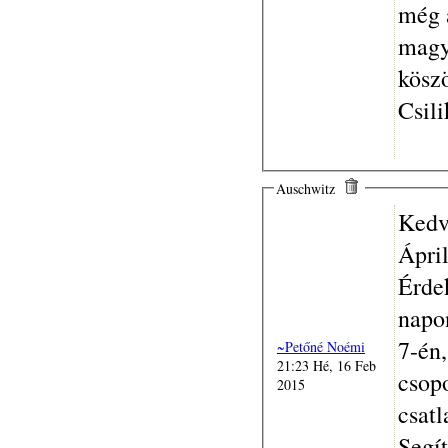
még 
magy
kösz
Csili
Auschwitz
Kedv
Ápri
Érde
napon
7-én
~Petőné Noémi
21:23 Hé, 16 Feb
csop
2015
csatl
Segít