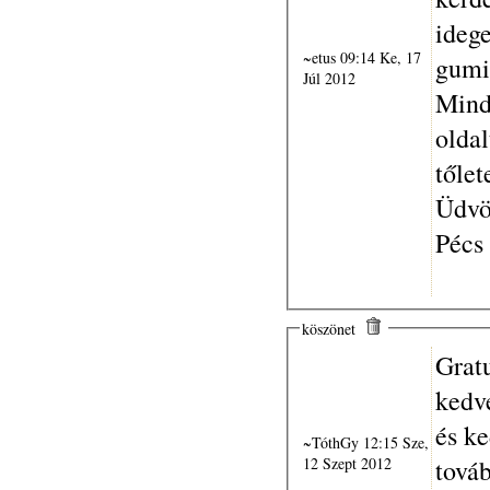
idege
~etus 09:14 Ke, 17
gumi 
Júl 2012
Mind
oldal
tőlet
Üdvö
Pécs 
köszönet
Grat
kedv
és k
~TóthGy 12:15 Sze,
12 Szept 2012
továb