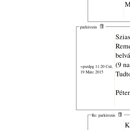
M
parkírozás
Szia
Reme
belvá
(9 na
~pszdpg 11:20 Csü,
19 Márc 2015
Tudt
Péter
Re: parkírozás
K