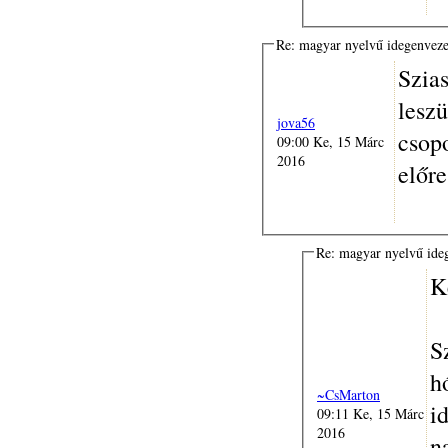
Re: magyar nyelvű idegenvez
Szia
lesz
jova56
csop
09:00 Ke, 15 Márc
2016
előre
Re: magyar nyelvű ide
K
S
h
~CsMarton
i
09:11 Ke, 15 Márc
2016
n