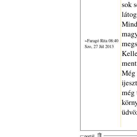
sok s
látog
Minde
magy
~Faragó Rita 08:40
megs
Szo, 27 Júl 2013
Kelle
ment
Még 
ijesz
még 
körn
üdvöz
portál