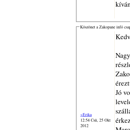
kívá
Köszönet a Zakopane infó cs
Kedv
Nagy
részl
Zako
érez
Jó vo
leve
száll
~Erika
érke
12:54 Csü, 25 Okt
2012
Marc