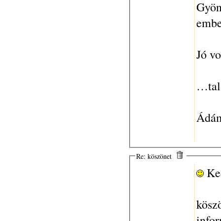
Gyöny
embe
Jó vo
…tal
Ádám
Re: köszönet
Ke
köszö
info