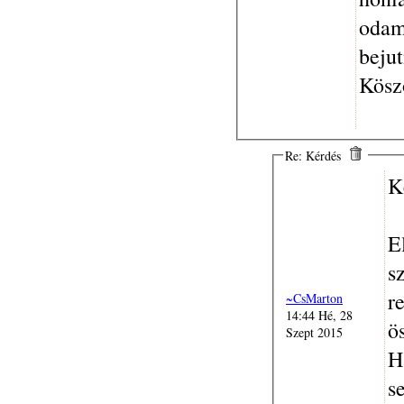
odam
beju
Kösz
Re: Kérdés
K
E
s
r
~CsMarton
14:44 Hé, 28
ö
Szept 2015
H
s