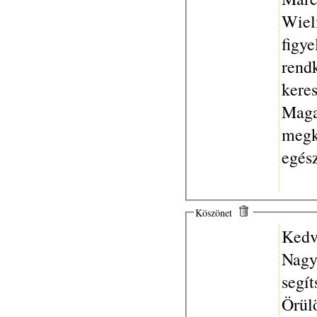
Wieli
figy
rend
keres
Maga
megk
egész
Köszönet
Kedv
Nagyo
segí
Örülö