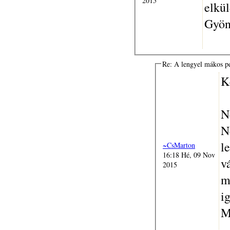
2015
elkü
Gyön
Re: A lengyel mákos p
K
N
N
l
~CsMarton
16:18 Hé, 09 Nov
v
2015
m
ig
M