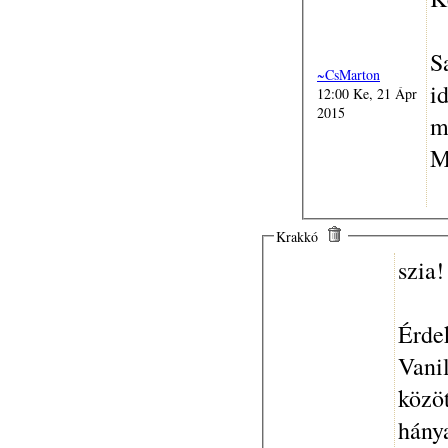
S
~CsMarton
i
12:00 Ke, 21 Ápr
2015
m
M
Krakkó
szia!
Érde
Vani
közöt
hánya