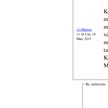
K
m
m
~CsMarton
v
11:38 Csü, 19
Márc 2015
m
t
K
M
Re: parkírozás