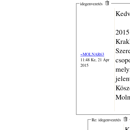
idegenvezetés
Kedv
2015.
Krak
Szere
~MOLNAR63
csopo
11:48 Ke, 21 Ápr
2015
mely
jelen
Kösz
Moln
Re: idegenvezetés
K