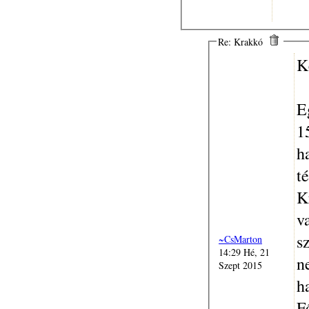
Re: Krakkó
K
E
1
h
t
K
v
s
~CsMarton
14:29 Hé, 21
n
Szept 2015
h
F