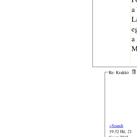
a
L
e
a
M
Re: Krakkó
~Szandi
19:32 Hé, 21