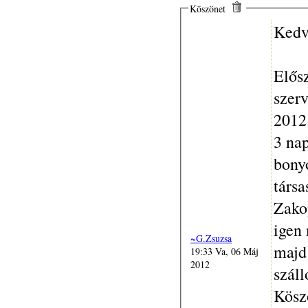
Köszönet
Kedv
Elős
szerv
2012.
3 na
bonyo
társa
Zako
igen 
~G.Zsuzsa
majd 
19:33 Va, 06 Máj
2012
száll
Kösz