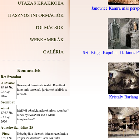
UTAZÁS KRAKKÓBA
Janowice Kamra más perspe
HASZNOS INFORMÁCIÓK
TOLMÁCSOK
WEBKAMERÁK
GALÉRIA
Szt. Kinga Kápolna, II. János P
Kommentek
Re: Szombat
~CsMarton
Köszönjük hozzászólásodat. Rájöttünk,
18:10 Hé,
hogy mit szeretnél, javítottuk a hibát az
03 Aug
oldalon.
2026
Kristály Barlang
Szombat
~cirmi
hétfőtől péntekig,nálatok nincs szombat?
17:57 Hé,
nincs nyitvatartási idő a Mária
03 Aug
templomban!!
2026
Auschwitz, július 25
~Piusz
Köszönjük a lágerbeli idegenvezetőnek a
21:23 Hé,
szuper \"előadását\", ami sok infot