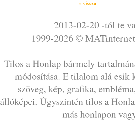
« vissza
2013-02-20 -tól te v
1999-2026 ©
MATinterne
Tilos a Honlap bármely tartalmána
módosítása. E tilalom alá esik
szöveg, kép, grafika, embléma
állóképei. Úgyszintén tilos a Honl
más honlapon vagy