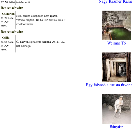
Nagy Kázmér Kamr
27 Júl 2026
tartalmazott...
Re: Auschwitz
~CsMarton
Nos, ezeken a napokon nem igazán
15:49 Csü,
várható csoport. De ha írsz nekünk emailt
25 Jún
az office kukac...
2026
Re: Auschwitz
~Csilla
15:05 Csü,
Ó, nagyon sajnálom! Nekünk 20. 21. 22.
Weimar Tó
25 Jún
lett volna jó.
2026
Egy folyosó a turista útvon
Bányász