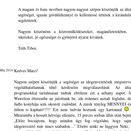
A magam és fiam nevében nagyon-nagyon szépen köszönjük az által
segítséget, igazán gördülékennyé és kellemessé tettétek a kirándulá
segítettetek.
Nagyon köszönöm a közreműködéseteket, magánéletetekben, 
sikereket, jó egészséget és gyönyörű nyarat kívánok.
Tóth Tibor.
 Máj 2014
Kedves Marci!
Nagyon szépen köszönjük a segítséget az idegenvezetések megszerv
végeláthatatlannak tűnő kérdéseim megválaszolását. Az által
programokkal tartalmasan tudtuk eltölteni ezt a néhány napot. 
Wawelem étterembe ne jutottunk be, ide érdemes asztalt foglalni, d
Jadlo konyhája sem okozott csalódást. A zurek tényleg MENNYEI és 
itthon is kapható!!!!! Ezt nem tudván hoztunk egy kartonnal
.
Múzeumba a hosszú hétvége ellenére, 15 perces sorban állás után bejut
„Előre bocsájtom, hogy minden úgy fog végződni, hogy sajn
idegenvezető már nincs szabadon…” Elsőre senki ne higgyen Neki, 