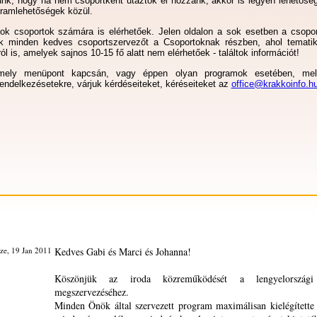
unk, hogy ha nem csoportként utaztok el hozzánk, akkor is legyen lehetőség
gramlehetőségek közül.
k csoportok számára is elérhetőek. Jelen oldalon a sok esetben a csopor
nk minden kedves csoportszervezőt a
Csoportoknak
részben, ahol temati
ól is, amelyek sajnos 10-15 fő alatt nem elérhetőek - találtok információt!
mely menüpont kapcsán, vagy éppen olyan programok esetében, mel
rendelkezésetekre, várjuk kérdéseiteket, kéréseiteket az
office@krakkoinfo.h
ze, 19 Jan 2011
Kedves Gabi és Marci és Johanna!
Köszönjük az iroda közreműködését a lengyelország
megszervezéséhez.
Minden Önök által szervezett program maximálisan kielégítette 