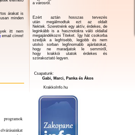
etek elérhető
a városról.
tos árakat is
Ezért aztán hosszas tervezés
kusan minden
után megálmodtuk ezt az oldalt
Nektek. Szeretnénk egy aktív, érdekes, de
leginkább is a hasznotokra váló oldallal
yek itt nem
megajándékozni Titeket. Így hát csokorba
u
email címre!
szedjük a legfrisebb, legjobb és nem
utolsó sorban legfinomabb ajánlatokat,
hogy ne maradjatok le semmiről,
hogy krakkói utatok érdekes és
szórakoztató legyen.
Csapatunk:
Gabi, Marci, Panka és Ákos
KrakkoInfo.hu
i programok
elvárásainkat