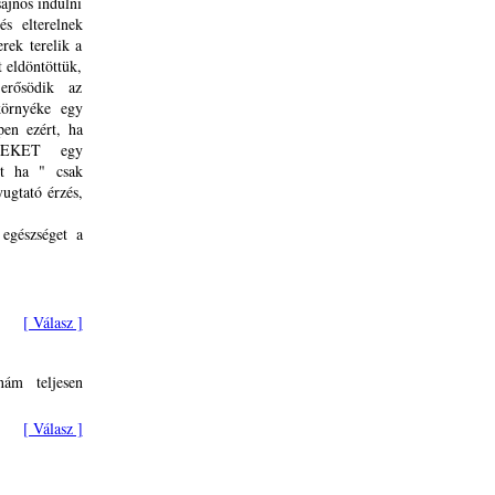
ajnos indulni
és elterelnek
ek terelik a
t eldöntöttük,
erősödik az
környéke egy
en ezért, ha
ITEKET egy
rt ha " csak
ugtató érzés,
egészséget a
[ Válasz ]
nám teljesen
[ Válasz ]