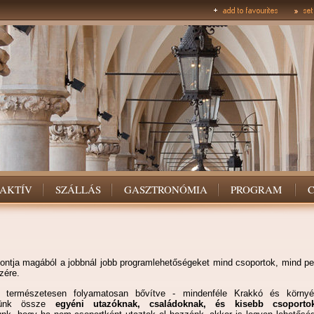
AKTÍV
SZÁLLÁS
GASZTRONÓMIA
PROGRAM
ontja magából a jobbnál jobb programlehetőségeket mind csoportok, mind pe
zére.
 természetesen folyamatosan bővítve - mindenféle Krakkó és környé
dtünk össze
egyéni utazóknak, családoknak, és kisebb csoportok