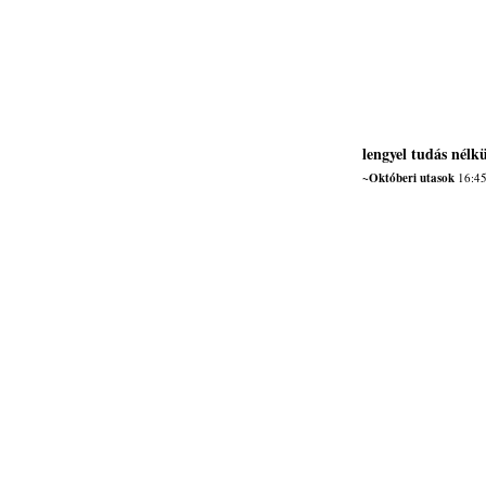
lengyel tudás nélkü
~Októberi utasok
16:45