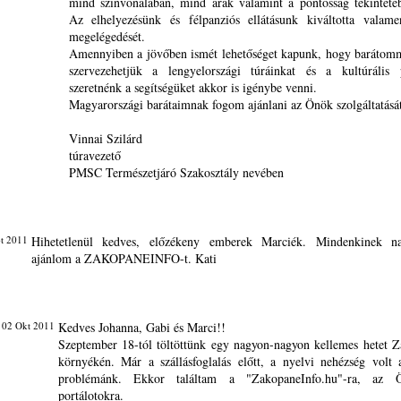
mind színvonalában, mind árak valamint a pontosság tekinteté
Az elhelyezésünk és félpanziós ellátásunk kiváltotta valame
megelégedését.
Amennyiben a jövőben ismét lehetőséget kapunk, hogy barátom
szervezehetjük a lengyelországi túráinkat és a kultúrális 
szeretnénk a segítségüket akkor is igénybe venni.
Magyarországi barátaimnak fogom ajánlani az Önök szolgáltatását
Vinnai Szilárd
túravezető
PMSC Természetjáró Szakosztály nevében
t 2011
Hihetetlenül kedves, előzékeny emberek Marciék. Mindenkinek n
ajánlom a ZAKOPANEINFO-t. Kati
 02 Okt 2011
Kedves Johanna, Gabi és Marci!!
Szeptember 18-tól töltöttünk egy nagyon-nagyon kellemes hetet 
környékén. Már a szállásfoglalás előtt, a nyelvi nehézség volt
problémánk. Ekkor találtam a "ZakopaneInfo.hu"-ra, az
portálotokra.