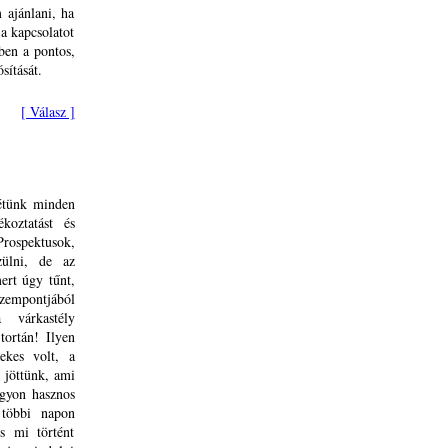
 ajánlani, ha
 a kapcsolatot
ben a pontos,
sítását.
[ Válasz ]
létünk minden
koztatást és
Prospektusok,
zülni, de az
ert úgy tűnt,
zempontjából
 várkastély
tortán! Ilyen
ekes volt, a
 jöttünk, ami
agyon hasznos
 többi napon
 mi történt