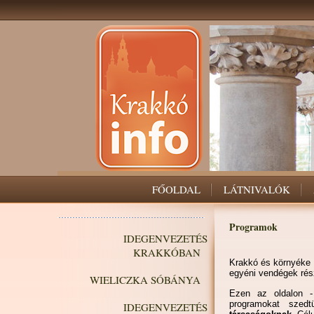
FŐOLDAL
LÁTNIVALÓK
Programok
IDEGENVEZETÉS
KRAKKÓBAN
Krakkó és környéke 
egyéni vendégek rés
WIELICZKA SÓBÁNYA
Ezen az oldalon -
programokat sze
IDEGENVEZETÉS