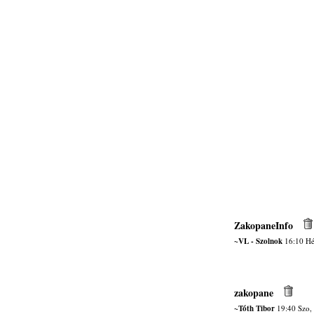
ZakopaneInfo
~VL - Szolnok
16:10 Hé
zakopane
~Tóth Tibor
19:40 Szo,