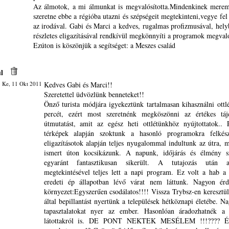
Az álmotok, a mi álmunkat is megvalósította.Mindenkinek merem
szeretne ebbe a régióba utazni és szépségeit megtekinteni,vegye fel
az irodával. Gabi és Marci a kedves, rugalmas profizmusával, hely
részletes eligazításával rendkívül megkönnyíti a programok megvaló
Ezúton is köszönjük a segítséget: a Meszes család
l
 Ke, 11 Okt 2011
Kedves Gabi és Marci!!
Szeretettel üdvözlünk benneteket!!
Önző turista módjára igyekeztünk tartalmasan kihasználni ott
percét, ezért most szeretnénk megköszönni az értékes tájé
útmutatást, amit az egész heti ottlétünkhöz nyújtottatok.. 
térképek alapján szoktunk a hasonló programokra felkés
eligazításotok alapján teljes nyugalommal indultunk az útra, m
ismert úton kocsikázunk. A napunk, időjárás és élmény s
egyaránt fantasztikusan sikerült. A tutajozás után a
megtekintésével teljes lett a napi program. Ez volt a hab a 
eredeti ép állapotban lévő várat nem láttunk. Nagyon érd
környezet:Egyszerűen csodálatos!!!! Vissza Trybsz-en keresztül
által bepillantást nyertünk a települések hétköznapi életébe. N
tapasztalatokat nyer az ember. Hasonlóan áradozhatnék a
látottakról is. DE PONT NEKTEK MESÉLEM !!!???? És