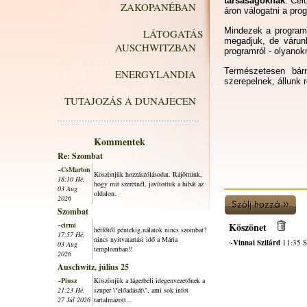
társaságoknak
. Cél
ZAKOPANÉBAN
áron válogatni a pro
Mindezek a programo
LÁTOGATÁS
megadjuk, de váru
AUSCHWITZBAN
programról - olyanokr
Természetesen bár
ENERGYLANDIA
szerepelnek, állunk 
TUTAJOZÁS A DUNAJECEN
Kommentek
Re: Szombat
~CsMarton
Köszönjük hozzászólásodat. Rájöttünk,
18:10 Hé,
hogy mit szeretnél, javítottuk a hibát az
03 Aug
oldalon.
2026
Szombat
~cirmi
Köszönet
hétfőtől péntekig,nálatok nincs szombat?
17:57 Hé,
nincs nyitvatartási idő a Mária
~Vinnai Szilárd
11:35 S
03 Aug
templomban!!
2026
Auschwitz, július 25
~Piusz
Köszönjük a lágerbeli idegenvezetőnek a
21:23 Hé,
szuper \"előadását\", ami sok infot
27 Júl 2026
tartalmazott...