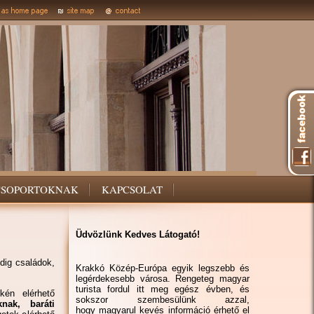
CSOPORTOKNAK
KAPCSOLAT
Üdvözlünk Kedves Látogató!
dig családok,
Krakkó Közép-Európa egyik legszebb és
legérdekesebb városa. Rengeteg magyar
turista fordul itt meg egész évben, és
kén elérhető
sokszor szembesülünk azzal,
nak, baráti
hogy magyarul kevés információ érhető el