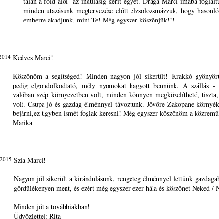
talán a föld alól- az indulásig kerít egyet. Drága Marci imába foglal
minden utazásunk megtervezése előtt elzsolozsmázzuk, hogy hasonló
emberre akadjunk, mint Te! Még egyszer köszönjük!!!
 2014
Kedves Marci!
Köszönöm a segítséged! Minden nagyon jól sikerült! Krakkó gyönyör
pedig elgondolkodtató, mély nyomokat hagyott bennünk. A szállás - 
valóban szép környezetben volt, minden könnyen megközelíthető, tiszta,
volt. Csupa jó és gazdag élménnyel távoztunk. Jövőre Zakopane környék
bejárni,ez ügyben ismét foglak keresni! Még egyszer köszönöm a közremű
Marika
 2015
Szia Marci!
Nagyon jól sikerült a kirándulásunk, rengeteg élménnyel lettünk gazdag
gördülékenyen ment, és ezért még egyszer ezer hála és köszönet Neked / N
Minden jót a továbbiakban!
Üdvözlettel: Rita