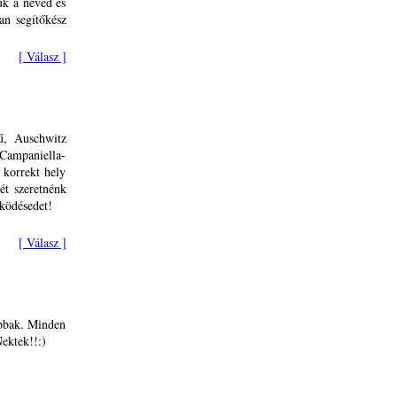
tuk a neved és
an segítőkész
[ Válasz ]
ű, Auschwitz
Campaniella-
 korrekt hely
ét szeretnénk
ködésedet!
[ Válasz ]
abbak. Minden
ektek!!:)