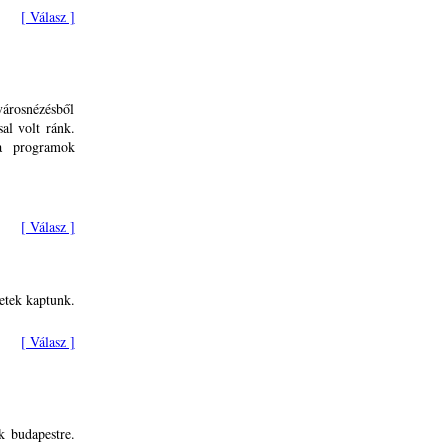
[ Válasz ]
városnézésből
al volt ránk.
a programok
[ Válasz ]
letek kaptunk.
[ Válasz ]
k budapestre.