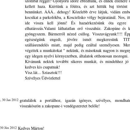
szombat reggel? Gyönyörű időre ébredtünk, és ennek ellenére s
kellett haza. Kiértünk a főútra, és azt hittük baj történt 
bennünket. ÁÁÁ.. dehogy! Közelebb érve látjuk, vidám ember
kocsikat a parkolókba, a Koscielisko völgy bejáratánál. Nos, it
ide vissza kell jönni! És hazaérkezésünk óta egyre 
elhatározás.Valami láthatatlan erő visszahúz. Zakopáne és 
gyöngyszem. Bármerről nézed csillog. Visszavágyunk!!!! Épp
egészségünk engedi, jövőre ismét megkeresünk T
szállásrendelés miatt, majd pedig ezáltal személyesen. Me
végzitek a munkátokat " nekünk, és másoknak nagyon is megny
egy idegen nyelvi környezetben, általatok otthonosan mozogni.
Kívánunk nektek további sikeres munkát, és mindehhez jó 
kedves kis csapatnak!
Visz.lát... Sziasztok!!!
Szívélyes Üdvözlettel
, 30 Jan 2012
gratulálok a portálhoz, igazán igényes, szívélyes, mondhat
visszaköszön a zakopane-i vendégszeretet belőle!
 30 Jún 2012
Kedves Márton!