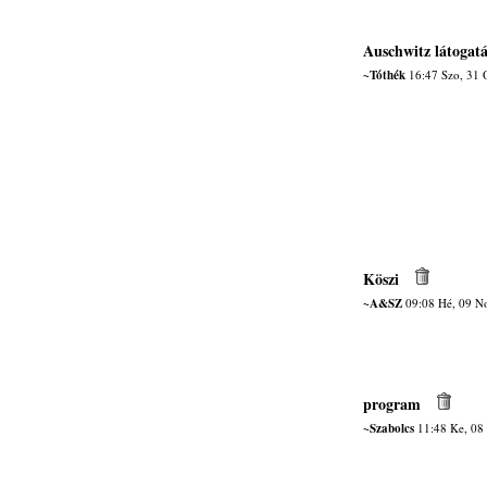
Auschwitz látogatá
~Tóthék
16:47 Szo, 31 
Köszi
~A&SZ
09:08 Hé, 09 N
program
~Szabolcs
11:48 Ke, 08