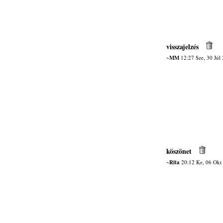
visszajelzés
~MM
12:27 Sze, 30 Júl
köszönet
~Rita
20:12 Ke, 06 Okt