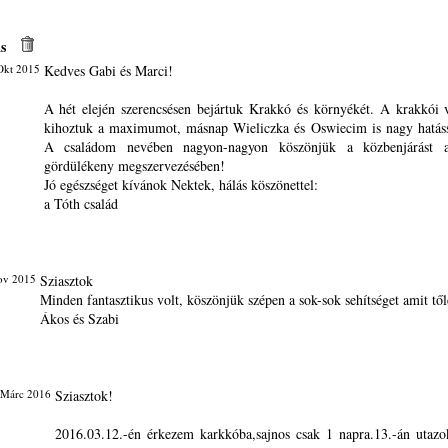
s
Okt 2015
Kedves Gabi és Marci!
A hét elején szerencsésen bejártuk Krakkó és környékét. A krakkói 
kihoztuk a maximumot, másnap Wieliczka és Oswiecim is nagy hatáss
A családom nevében nagyon-nagyon köszönjük a közbenjárást 
gördülékeny megszervezésében!
Jó egészséget kívánok Nektek, hálás köszönettel:
a Tóth család
ov 2015
Sziasztok
Minden fantasztikus volt, köszönjük szépen a sok-sok sehítséget amit tő
Ákos és Szabi
 Márc 2016
Sziasztok!
2016.03.12.-én érkezem karkkóba,sajnos csak 1 napra.13.-án utazo