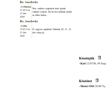
Re: Auschwitz
~CsMarton
Nos, ezeken a napokon nem igazán
15:49 Csü,
várható csoport. De ha írsz nekünk emailt
25 Jún
az office kukac...
2026
Re: Auschwitz
~Csilla
15:05 Csü,
Ó, nagyon sajnálom! Nekünk 20. 21. 22.
25 Jún
lett volna jó.
2026
Köszönjük
~Kati
12:05 Pé, 09 Szep
Köszönet
~Meszes Ottó
20:00 Va,