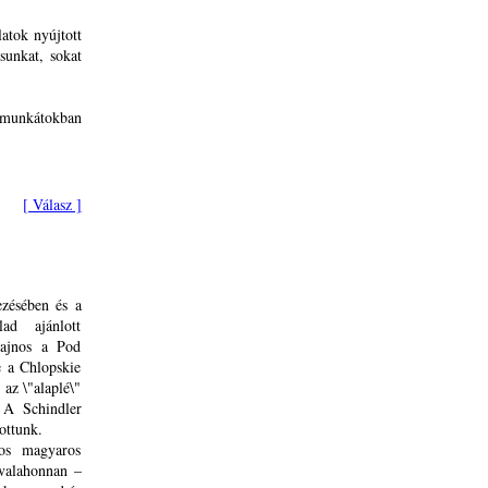
atok nyújtott
sunkat, sokat
munkátokban
[ Válasz ]
ezésében és a
ad ajánlott
Sajnos a Pod
e a Chlopskie
az \"alaplé\"
 A Schindler
ottunk.
os magyaros
valahonnan –