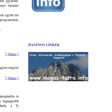
ben egyaránt.
nnyi túratárs
mal együtt mi
programokat,
.
HASZNOS LINKEK
[ Válasz ]
agyon-nagyon
[ Válasz ]
Zakopánéba és
 a legnagyobb
 Önök, a Ti