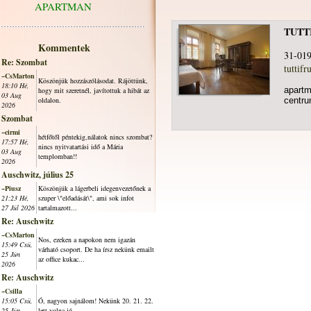
APARTMAN
TUTT
Kommentek
31-019
Re: Szombat
tuttifr
~CsMarton
Köszönjük hozzászólásodat. Rájöttünk,
18:10 Hé,
apartm
hogy mit szeretnél, javítottuk a hibát az
03 Aug
oldalon.
centru
2026
Szombat
~cirmi
hétfőtől péntekig,nálatok nincs szombat?
17:57 Hé,
nincs nyitvatartási idő a Mária
03 Aug
templomban!!
2026
Auschwitz, július 25
~Piusz
Köszönjük a lágerbeli idegenvezetőnek a
21:23 Hé,
szuper \"előadását\", ami sok infot
27 Júl 2026
tartalmazott...
Re: Auschwitz
~CsMarton
Nos, ezeken a napokon nem igazán
15:49 Csü,
várható csoport. De ha írsz nekünk emailt
25 Jún
az office kukac...
2026
Re: Auschwitz
~Csilla
15:05 Csü,
Ó, nagyon sajnálom! Nekünk 20. 21. 22.
25 Jún
lett volna jó.