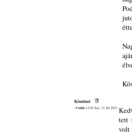
Po
ju
étt
Na
ajá
élv
Kös
Köszönet
~Csaba
12:01 Szo, 31 Júl 2021
Kedv
tett
volt