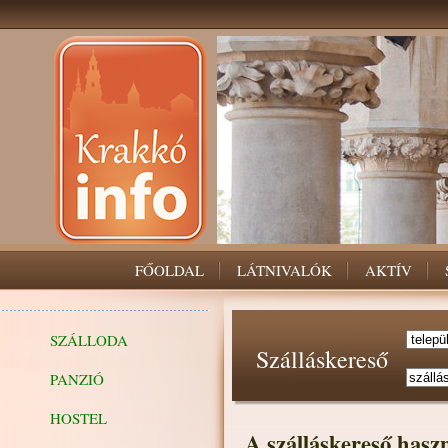
FŐOLDAL
LÁTNIVALÓK
AKTÍV
SZÁLLODA
Szálláskereső
PANZIÓ
HOSTEL
A szálláskereső hasz