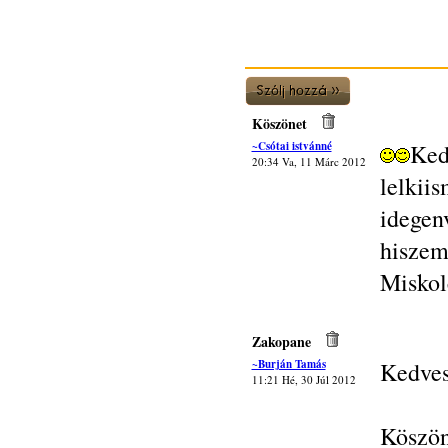
Köszönet
~Csótai istvánné
Ked
20:34 Va, 11 Márc 2012
lelk
idegen
hisze
Miskol
Zakopane
~Burján Tamás
Kedves
11:21 Hé, 30 Júl 2012
Köszön