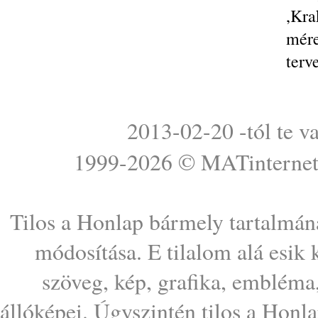
,Kra
mér
terv
2013-02-20 -tól te v
1999-2026 ©
MATinterne
Tilos a Honlap bármely tartalmána
módosítása. E tilalom alá esik
szöveg, kép, grafika, embléma
állóképei. Úgyszintén tilos a Honl