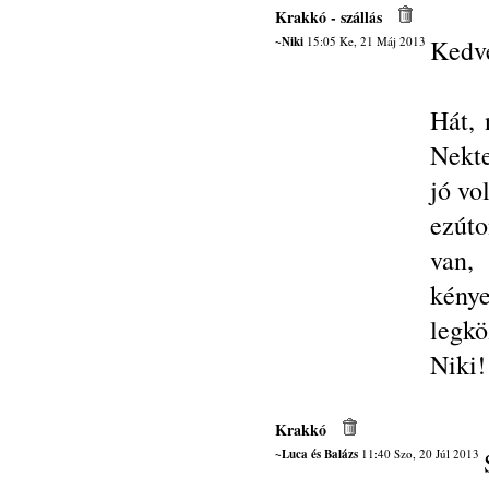
Krakkó - szállás
~Niki
15:05 Ke, 21 Máj 2013
Kedve
Hát, 
Nekte
jó vol
ezúto
van,
kény
legkö
Niki!
Krakkó
~Luca és Balázs
11:40 Szo, 20 Júl 2013