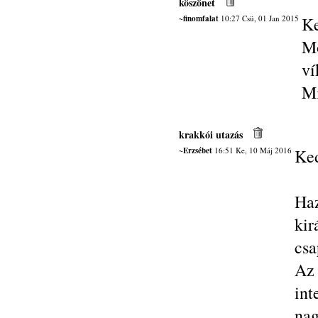
köszönet
~finomfalat
10:27 Csü, 01 Jan 2015
Ke
Mo
ví
Mi
krakkói utazás
~Erzsébet
16:51 Ke, 10 Máj 2016
Ked
Ha
kir
csa
Az
int
nag