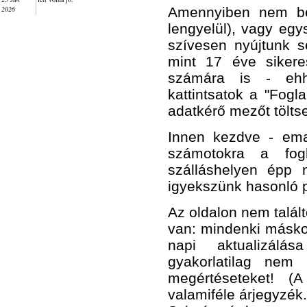
2026
Amennyiben nem be
lengyelül), vagy eg
szívesen nyújtunk s
mint 17 éve siker
számára is - ehhe
kattintsatok a "Fogl
adatkérő mezőt töltse
Innen kezdve - emai
számotokra a fogl
szálláshelyen épp 
igyekszünk hasonló pa
Az oldalon nem talál
van: mindenki másko
napi aktualizálás
gyakorlatilag nem
megértéseteket! (
valamiféle árjegyzék..