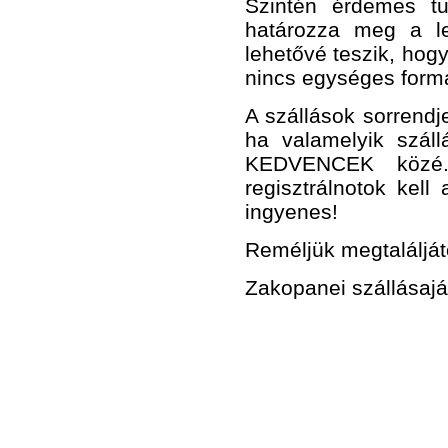
Szintén érdemes t
határozza meg a le
lehetővé teszik, hog
nincs egységes form
A szállások sorrendj
ha valamelyik száll
KEDVENCEK közé.
regisztrálnotok kell
ingyenes!
Reméljük megtaláljáto
Zakopanei szállásajá