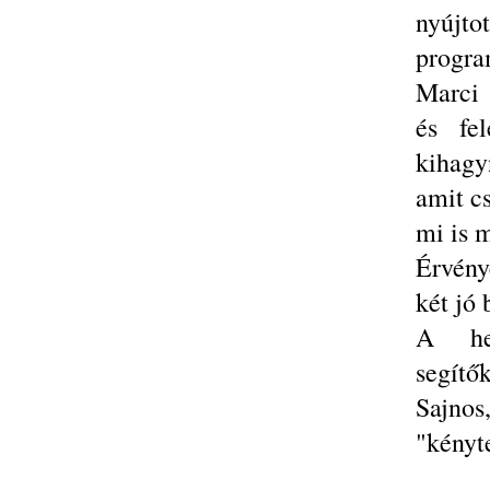
nyúj
progra
Marci 
és fel
kihagy
amit c
mi is 
Érvény
két jó b
A hel
segítő
Sajno
"kényt