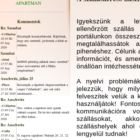
APARTMAN
Igyekszünk a le
Kommentek
ellenőrzött szállás
Re: Szombat
~CsMarton
portálunkon összesz
Köszönjük hozzászólásodat. Rájöttünk,
18:10 Hé,
hogy mit szeretnél, javítottuk a hibát az
megtalálhassátok a
03 Aug
oldalon.
2026
pihenéshez. Célunk a
Szombat
információt, és ame
~cirmi
hétfőtől péntekig,nálatok nincs szombat?
17:57 Hé,
önállóan intézhesséte
nincs nyitvatartási idő a Mária
03 Aug
templomban!!
2026
Auschwitz, július 25
A nyelvi problémák
~Piusz
Köszönjük a lágerbeli idegenvezetőnek a
jelezzük, hogy mil
21:23 Hé,
szuper \"előadását\", ami sok infot
27 Júl 2026
tartalmazott...
felveszitek velük a 
Re: Auschwitz
használjátok! Font
~CsMarton
Nos, ezeken a napokon nem igazán
kommunikációra vo
15:49 Csü,
várható csoport. De ha írsz nekünk emailt
25 Jún
az office kukac...
szállásokat, a
2026
Re: Auschwitz
szálláshelyek ahol 
~Csilla
lengyelül tudnak!
15:05 Csü,
Ó, nagyon sajnálom! Nekünk 20. 21. 22.
25 Jún
lett volna jó.