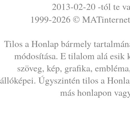
2013-02-20 -tól te v
1999-2026 ©
MATinterne
Tilos a Honlap bármely tartalmána
módosítása. E tilalom alá esik
szöveg, kép, grafika, embléma
állóképei. Úgyszintén tilos a Honl
más honlapon vagy