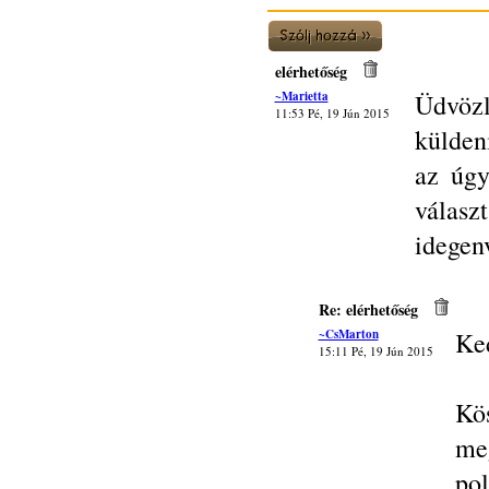
elérhetőség
~Marietta
Üdvözl
11:53 Pé, 19 Jún 2015
külden
az úg
válas
idegenv
Re: elérhetőség
~CsMarton
Ked
15:11 Pé, 19 Jún 2015
Kö
me
po