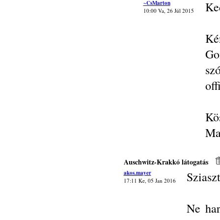
~CsMarton
Ke
10:00 Va, 26 Júl 2015
Ké
Go
sz
off
Kö
Ma
Auschwitz-Krakkó látogatás
akos.mayer
Sziasz
17:11 Ke, 05 Jan 2016
Ne har