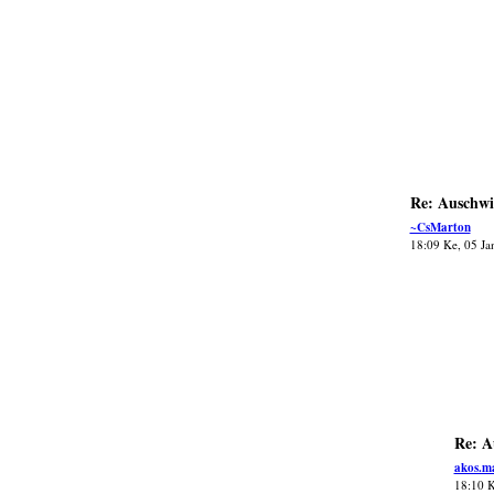
Re: Auschwi
~CsMarton
18:09 Ke, 05 Ja
Re: A
akos.m
18:10 K