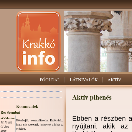
FŐOLDAL
LÁTNIVALÓK
AKTÍV
Aktív pihenés
Kommentek
Re: Szombat
Ebben a részben a
~CsMarton
Köszönjük hozzászólásodat. Rájöttünk,
18:10 Hé,
hogy mit szeretnél, javítottuk a hibát az
nyújtani, akik az
03 Aug
oldalon.
2026