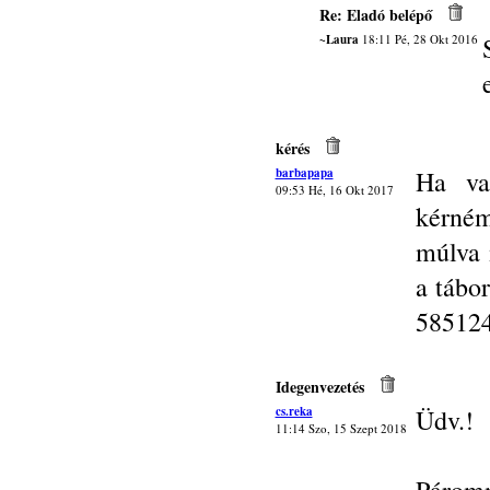
Re: Eladó belépő
~Laura
18:11 Pé, 28 Okt 2016
kérés
barbapapa
Ha va
09:53 Hé, 16 Okt 2017
kérném
múlva 
a tábor
58512
Idegenvezetés
cs.reka
Üdv.!
11:14 Szo, 15 Szept 2018