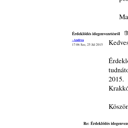
Ma
Érdeklődés idegenvezetésről
~Andrea
Kedves
17:06 Szo, 25 Júl 2015
Érdekl
tudnát
2015.
Krakkó
Köszön
Re: Érdeklődés idegenveze