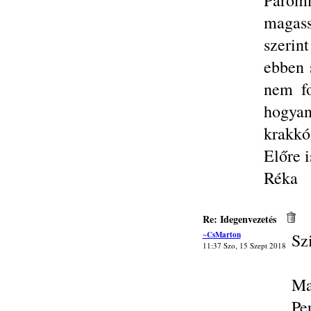
Párom
magass
szerin
ebben 
nem f
hogyan
krakkói
Előre i
Réka
Re: Idegenvezetés
~CsMarton
Sz
11:37 Szo, 15 Szept 2018
Ma
Pe