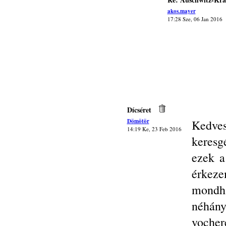
akos.mayer
17:28 Sze, 06 Jan 2016
Dícséret
Dömötör
Kedve
14:19 Ke, 23 Feb 2016
keresg
ezek a
érkez
mondh
néhán
vocher