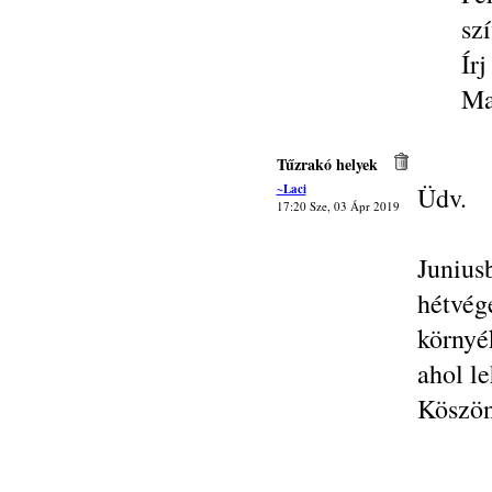
szí
Ír
Ma
Tűzrakó helyek
~Laci
Üdv.
17:20 Sze, 03 Ápr 2019
Juniu
hétvé
környé
ahol le
Köszön