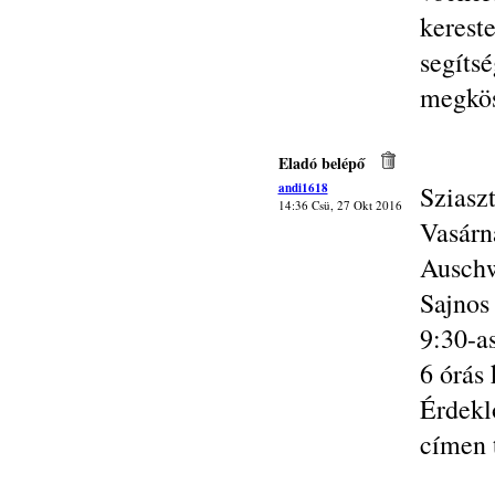
kerest
segít
megkös
Eladó belépő
andi1618
Sziasz
14:36 Csü, 27 Okt 2016
Vasárn
Auschw
Sajnos
9:30-as
6 órás 
Érdek
címen 