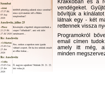
Krakkóban és a r
Szombat
vendégeket. Gyűjt
~cirmi
hétfőtől péntekig,nálatok nincs szombat?
17:57 Hé,
bővítjük a kínálat
nincs nyitvatartási idő a Mária
03 Aug
templomban!!
2026
látnak egy - két m
Auschwitz, július 25
rettennek vissza ny
~Piusz
Köszönjük a lágerbeli idegenvezetőnek a
21:23 Hé,
szuper \"előadását\", ami sok infot
27 Júl 2026
tartalmazott...
Programokról bőv
Re: Auschwitz
email címen tudok
~CsMarton
Nos, ezeken a napokon nem igazán
15:49 Csü,
amely itt még, a
várható csoport. De ha írsz nekünk emailt
25 Jún
az office kukac...
minden megszervez
2026
Re: Auschwitz
~Csilla
15:05 Csü,
Ó, nagyon sajnálom! Nekünk 20. 21. 22.
25 Jún
lett volna jó.
2026