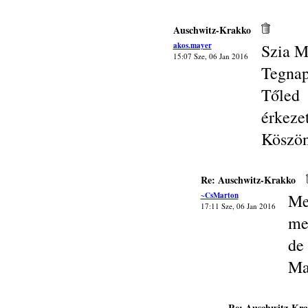
Auschwitz-Krakko
akos.mayer
Szia M
15:07 Sze, 06 Jan 2016
Tegnap
Tőled
érkezet
Köszön
Re: Auschwitz-Krakko
~CsMarton
Me
17:11 Sze, 06 Jan 2016
me
de 
Ma
Re: Auschwitz-Kr