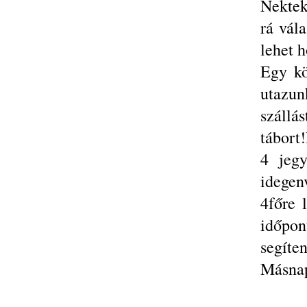
Nektek
rá vál
lehet 
Egy kö
utazu
szállá
tábort
4 jegy
idegen
4főre 
időpon
segíten
Másnap