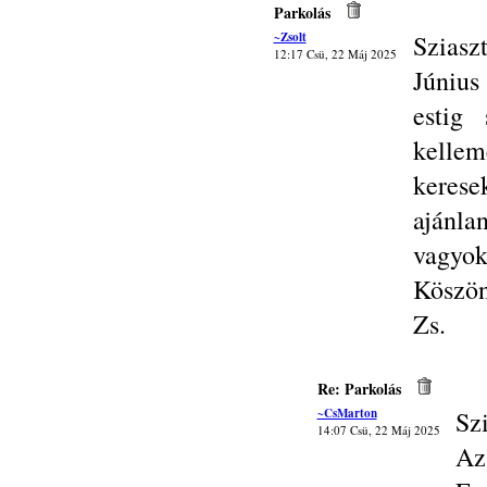
Parkolás
~Zsolt
Sziasz
12:17 Csü, 22 Máj 2025
Június
estig
kelle
keres
ajánla
vagyok
Köszön
Zs.
Re: Parkolás
~CsMarton
Sz
14:07 Csü, 22 Máj 2025
Az