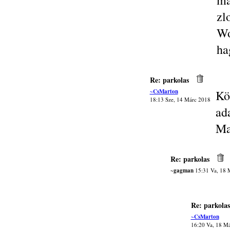
ma
zl
Wo
ha
Re: parkolas
~CsMarton
K
18:13 Sze, 14 Márc 2018
ad
Ma
Re: parkolas
~gagman
15:31 Va, 18 
Re: parkolas
~CsMarton
16:20 Va, 18 M