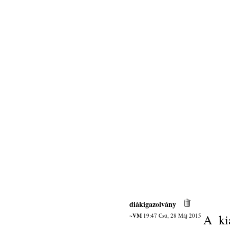
diákigazolvány
~VM
19:47 Csü, 28 Máj 2015
A kiá