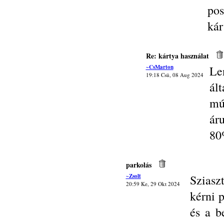
pos
kár
Re: kártya használat
~CsMarton
Le
19:18 Csü, 08 Aug 2024
ál
mú
ár
80%
parkolás
~Zsolt
Sziasz
20:59 Ke, 29 Okt 2024
kérni 
és a b