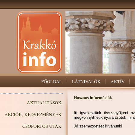
FŐOLDAL
LÁTNIVALÓK
AKTÍV
Hasznos információk
AKTUALITÁSOK
Itt igyekeztünk összegyűjteni 
AKCIÓK, KEDVEZMÉNYEK
megkönnyíthetik nyaralásotok mind
CSOPORTOS UTAK
Jó szemezgetést kívánunk!