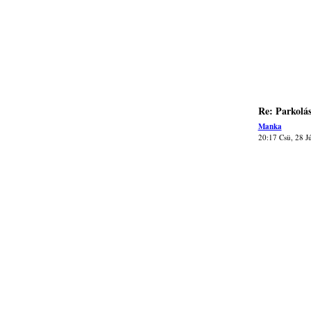
Re: Parkolá
Manka
20:17 Csü, 28 J