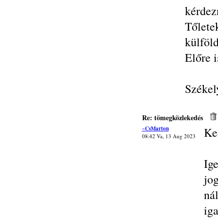
kérdez
Tőlete
külföld
Előre 
Székel
Re: tömegközlekedés
~CsMarton
Ke
08:42 Va, 13 Aug 2023
Ig
jo
ná
ig