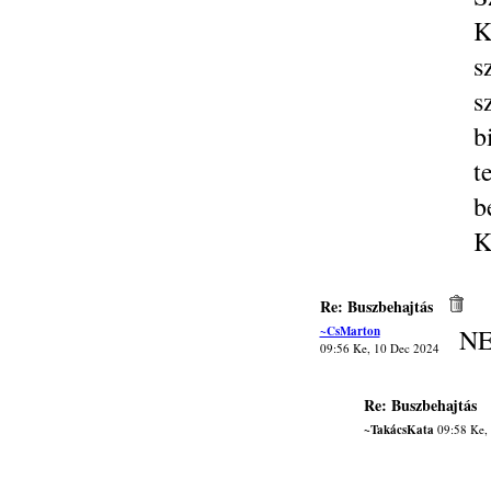
K
s
s
b
t
b
K
Re: Buszbehajtás
~CsMarton
NE
09:56 Ke, 10 Dec 2024
Re: Buszbehajtás
~TakácsKata
09:58 Ke,