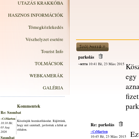
UTAZÁS KRAKKÓBA
HASZNOS INFORMÁCIÓK
Tömegközlekedés
Vészhelyzet esetére
Tourist Info
parkolás
TOLMÁCSOK
~serra
10:41 Hé, 23 Márc 2015
Kösz
egy
WEBKAMERÁK
azn
GALÉRIA
fiz
park
Kommentek
Re: Szombat
~CsMarton
Köszönjük hozzászólásodat. Rájöttünk,
18:10 Hé,
Re: parkolás
hogy mit szeretnél, javítottuk a hibát az
03 Aug
oldalon.
~CsMarton
Ez
2026
10:45 Hé, 23 Márc 2015
Szombat