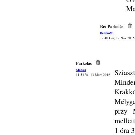
Ma
Re: Parkolás
Beniko93
17:40 Csü, 12 Nov 2015
Parkolás
Manka
Sziasz
11:53 Va, 13 Márc 2016
Minde
Krakk
Mélyga
przy 
mellett
1 óra 3