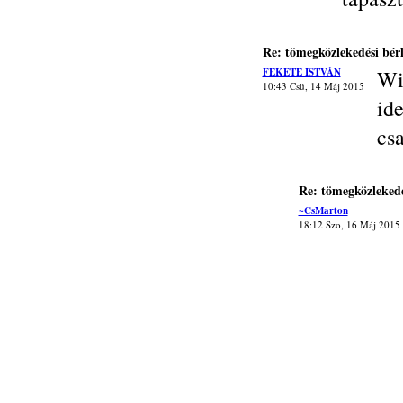
Re: tömegközlekedési bérl
FEKETE ISTVÁN
W
10:43 Csü, 14 Máj 2015
id
cs
Re: tömegközlekedé
~CsMarton
18:12 Szo, 16 Máj 2015