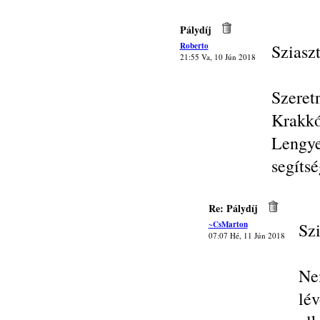
Pálydíj
Roberto
Sziasz
21:55 Va, 10 Jún 2018
Szeret
Krakkó
Lengy
segíts
Re: Pálydíj
~CsMarton
Szi
07:07 Hé, 11 Jún 2018
Ne
lé