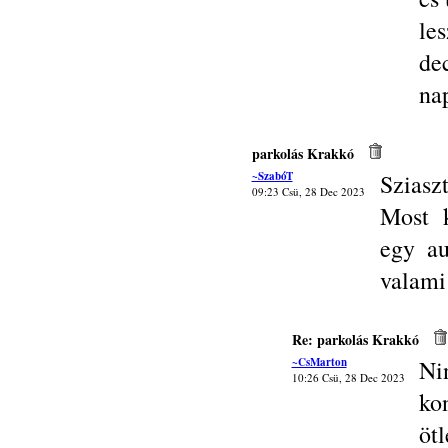
le
de
na
parkolás Krakkó
~SzabóT
Sziasz
09:23 Csü, 28 Dec 2023
Most k
egy au
valami
Re: parkolás Krakkó
~CsMarton
Ni
10:26 Csü, 28 Dec 2023
ko
ötl