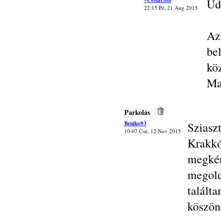
~CsMarton
Üd
22:15 Pé, 21 Aug 2015
Az
be
köz
Ma
Parkolás
Beniko93
Sziasz
10:07 Csü, 12 Nov 2015
Krakk
megké
megol
találta
köszön