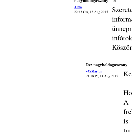
nagyboldogasszony
Alma
Szere
22:43 Csü, 13 Aug 2015
inform
ünnep
infóto
Köszö
Re: nagyboldogasszony
~CsMarton
Ke
21:18 Pé, 14 Aug 2015
Ho
A 
fre
is
tu