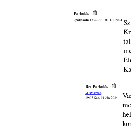
Parkolás
~palinkata
15:42 Szo, 01 Jún 2024
Sz
Kr
ta
me
El
Ka
Re: Parkolás
~CsMarton
Va
19:07 Szo, 01 Jún 2024
me
he
kö