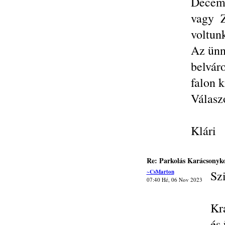
Decemb
vagy Z
voltunk
Az ünne
belvár
falon k
Válasz
Klári
Re: Parkolás Karácsonyk
~CsMarton
Sz
07:40 Hé, 06 Nov 2023
Kr
és