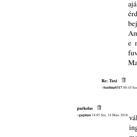
aj
ér
bej
Am
e 
fuv
Ma
Re: Taxi
~Szabina0317
00:10 Sze
parkolas
~gagman
18:05 Sze, 14 Márc 2018
vá
in