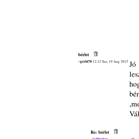
bérlet
~grobi78
12:12 Sze, 19 Aug 2015
Jó
le
ho
bér
,me
Vál
Re: bérlet