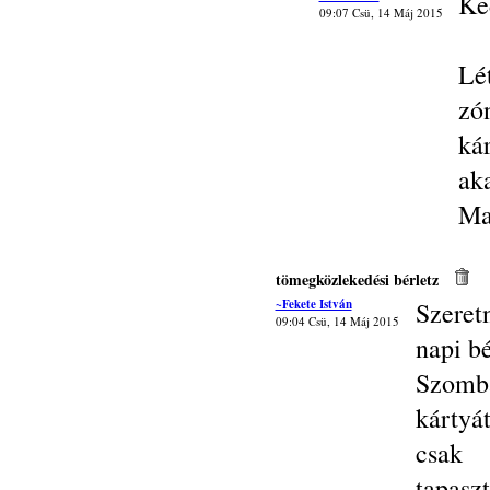
Ke
09:07 Csü, 14 Máj 2015
Lé
zó
ká
ak
Ma
tömegközlekedési bérletz
~Fekete István
Szeret
09:04 Csü, 14 Máj 2015
napi bé
Szomba
kártyá
csak
tapaszt