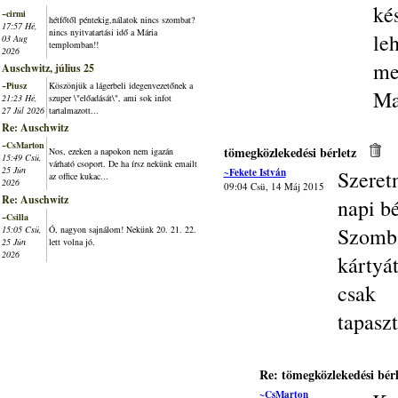
ké
~cirmi
hétfőtől péntekig,nálatok nincs szombat?
17:57 Hé,
nincs nyitvatartási idő a Mária
le
03 Aug
templomban!!
2026
me
Auschwitz, július 25
~Piusz
Köszönjük a lágerbeli idegenvezetőnek a
Ma
21:23 Hé,
szuper \"előadását\", ami sok infot
27 Júl 2026
tartalmazott...
Re: Auschwitz
~CsMarton
tömegközlekedési bérletz
Nos, ezeken a napokon nem igazán
15:49 Csü,
várható csoport. De ha írsz nekünk emailt
25 Jún
~Fekete István
Szeret
az office kukac...
2026
09:04 Csü, 14 Máj 2015
Re: Auschwitz
napi bé
~Csilla
Szomba
15:05 Csü,
Ó, nagyon sajnálom! Nekünk 20. 21. 22.
25 Jún
lett volna jó.
2026
kártyá
csak
tapaszt
Re: tömegközlekedési bérl
~CsMarton