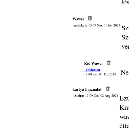
Jó
Wawel
~palinkata
15:59 Szo, 01 Jún 2024
Sz
Sz
ve
Re: Wawel
~CsMarton
Ne
19:00 Szo, 01 Jún 2024
kártya használat
~Andras
15:09 Csü, 08 Aug 2024
Ez
Kra
wa
ét