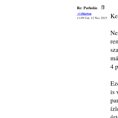
Re: Parkolás
~CsMarton
Ke
11:09 Csü, 12 Nov 2015
Ne
re
sz
má
4 p
Ez
is 
pa
íz
ért