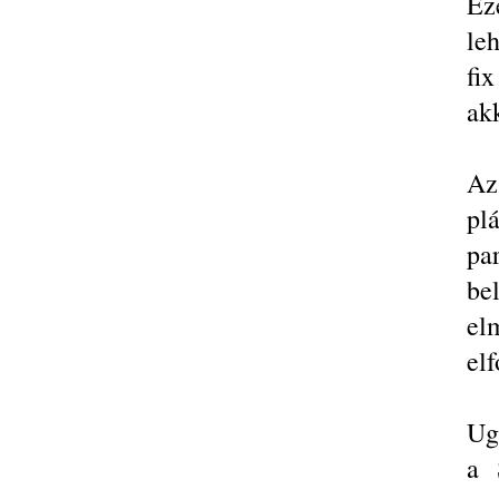
Ez
le
fi
ak
Az
pl
pa
be
el
elf
Ug
a 