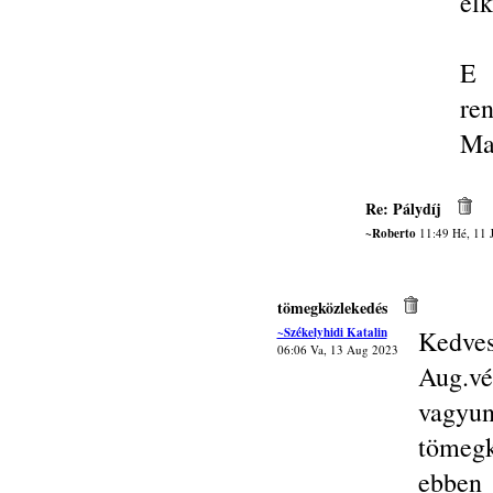
elk
E 
ren
Ma
Re: Pálydíj
~Roberto
11:49 Hé, 11 
tömegközlekedés
~Székelyhidi Katalin
Kedves
06:06 Va, 13 Aug 2023
Aug.v
vagy
tömegk
ebben