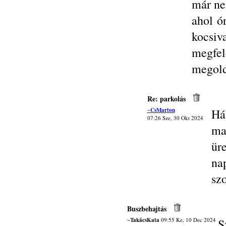
már ne
ahol ó
kocsi
megfel
megold
Re: parkolás
~CsMarton
Há
07:26 Sze, 30 Okt 2024
ma
ür
na
szo
Buszbehajtás
~TakácsKata
09:55 Ke, 10 Dec 2024
S