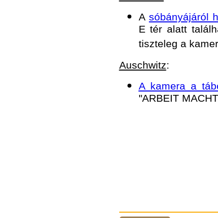
A
sóbányájáról h
E tér alatt talá
tiszteleg a kamer
Auschwitz
:
A kamera a tábo
"ARBEIT MACHT FR