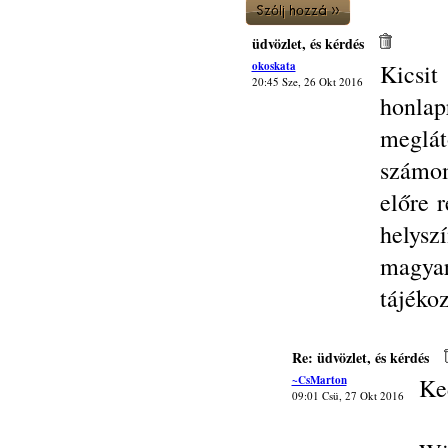
üdvözlet, és kérdés
okoskata
Kicsit
20:45 Sze, 26 Okt 2016
honlap
meglá
számo
előre r
helysz
magya
tájékoz
Re: üdvözlet, és kérdés
~CsMarton
Ke
09:01 Csü, 27 Okt 2016