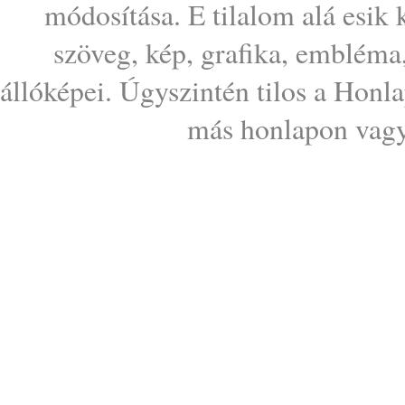
módosítása. E tilalom alá esik
szöveg, kép, grafika, embléma
állóképei. Úgyszintén tilos a Honl
más honlapon vagy