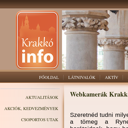
FŐOLDAL
LÁTNIVALÓK
AKTÍV
Webkamerák Krakkó
AKTUALITÁSOK
AKCIÓK, KEDVEZMÉNYEK
Szeretnéd tudni mil
CSOPORTOS UTAK
a tömeg a Rynek