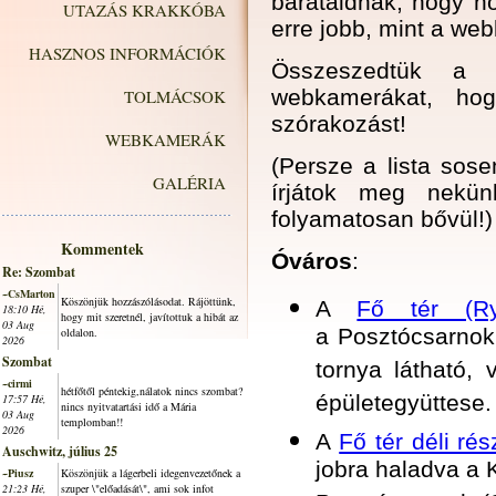
barátaidnak, hogy ho
UTAZÁS KRAKKÓBA
erre jobb, mint a we
HASZNOS INFORMÁCIÓK
Összeszedtük a r
webkamerákat, hog
TOLMÁCSOK
szórakozást!
WEBKAMERÁK
(Persze a lista sose
GALÉRIA
írjátok meg nek
folyamatosan bővül!)
Kommentek
Óváros
:
Re: Szombat
~CsMarton
Köszönjük hozzászólásodat. Rájöttünk,
A
Fő tér (Ry
18:10 Hé,
hogy mit szeretnél, javítottuk a hibát az
03 Aug
a Posztócsarnok 
oldalon.
2026
Szombat
tornya látható,
~cirmi
hétfőtől péntekig,nálatok nincs szombat?
épületegyüttese.
17:57 Hé,
nincs nyitvatartási idő a Mária
03 Aug
templomban!!
2026
A
Fő tér déli ré
Auschwitz, július 25
jobra haladva a 
~Piusz
Köszönjük a lágerbeli idegenvezetőnek a
21:23 Hé,
szuper \"előadását\", ami sok infot