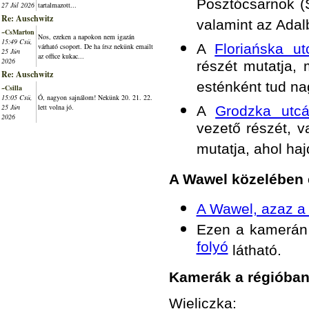
Posztócsarnok (S
27 Júl 2026
tartalmazott...
Re: Auschwitz
valamint az Adal
~CsMarton
Nos, ezeken a napokon nem igazán
15:49 Csü,
A
Floriańska ut
várható csoport. De ha írsz nekünk emailt
25 Jún
az office kukac...
2026
részét mutatja,
Re: Auschwitz
esténként tud na
~Csilla
15:05 Csü,
Ó, nagyon sajnálom! Nekünk 20. 21. 22.
25 Jún
lett volna jó.
A
Grodzka utcá
2026
vezető részét, v
mutatja, ahol haj
A Wawel közelében 
A Wawel, azaz a k
Ezen a kamerá
folyó
látható.
Kamerák a régióba
Wieliczka
: