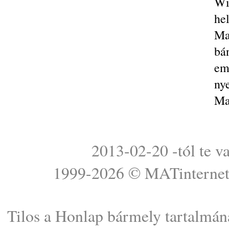
Wi
he
Ma
bá
em
nye
Ma
2013-02-20 -tól te v
1999-2026 ©
MATinterne
Tilos a Honlap bármely tartalmána