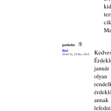
ki
te
cik
Ma
parkolás
Hagi
Kedves
20:46 Va, 29 Nov 2015
Érdek
január
olyan
rendel
érdekl
annak 
lefedn