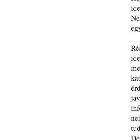
ide
Ne
eg
Ré
id
me
ka
ér
jav
in
ne
tu
De