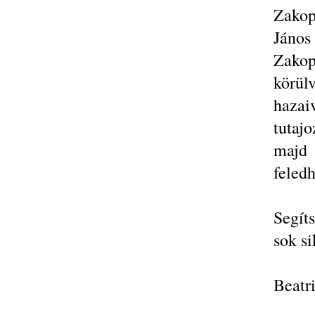
Zako
János
Zakop
körül
haza
tutaj
majd 
feledh
Segít
sok s
Beatr