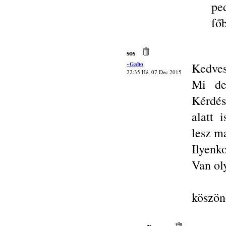
pe
fő
sos
~Gabo
Kedves
22:35 Hé, 07 Dec 2015
Mi de
Kérdés
alatt 
lesz m
Ilyenko
Van ol
köszö