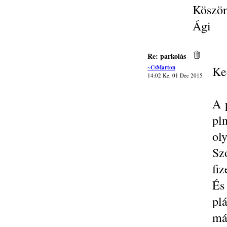
Köszö
Ági
Re: parkolás
~CsMarton
Ke
14:02 Ke, 01 Dec 2015
A 
pl
oly
Sz
fiz
És
pl
má