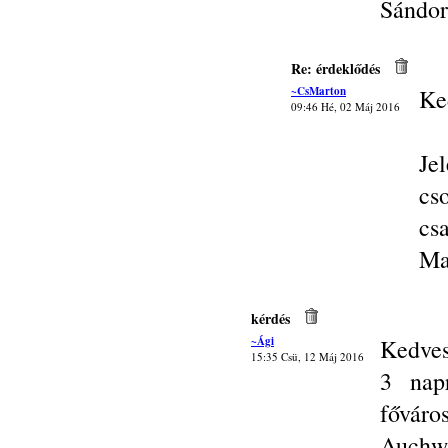
Sándor
Re: érdeklődés
~CsMarton
Ke
09:46 Hé, 02 Máj 2016
Je
cs
csa
Ma
kérdés
~Ági
Kedves
15:35 Csü, 12 Máj 2016
3 nap
főváro
Auchwi