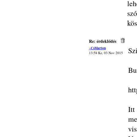
le
szó
kös
Re: érdeklődés
~CsMarton
Sz
13:58 Ke, 03 Nov 2015
Bu
ht
It
me
vi