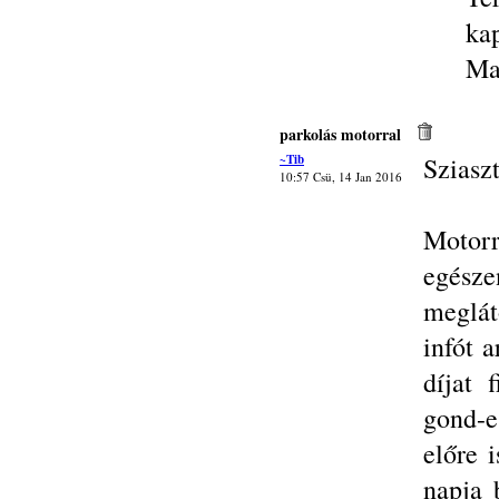
ka
Ma
parkolás motorral
~Tib
Sziasz
10:57 Csü, 14 Jan 2016
Motorr
egés
meglát
infót 
díjat 
gond-e
előre 
napja 