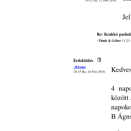
10:52 Pé, 12 Feb 2016
Je
Re: Krakkó parkol
~Tünde & Gábor
11:23 
Érdeklődés
~BÁgnes
Kedves
10:35 Ke, 16 Feb 2016
4 nap
között
napoko
B Ágn