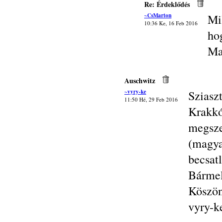
Re: Érdeklődés
~CsMarton
Mi
10:36 Ke, 16 Feb 2016
ho
Ma
Auschwitz
~vyry-ke
Sziasz
11:50 Hé, 29 Feb 2016
Krakk
megsze
(mag
becsat
Bárme
Köszön
vyry-k