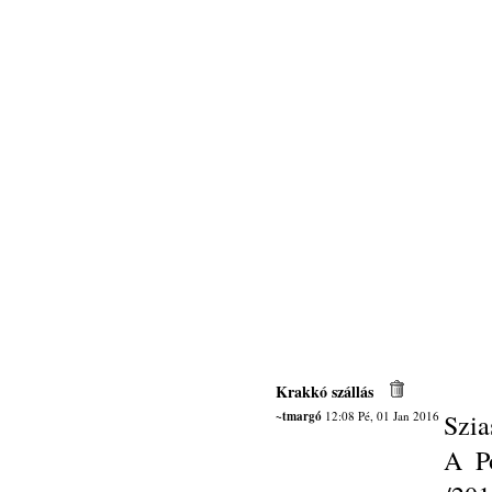
Krakkó szállás
~tmargó
12:08 Pé, 01 Jan 2016
Szia
A Po