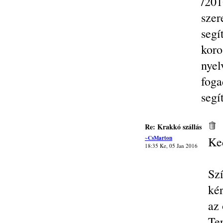
/20
szer
seg
kor
nye
fog
segí
Re: Krakkó szállás
~CsMarton
Ke
18:35 Ke, 05 Jan 2016
Sz
ké
az
Te