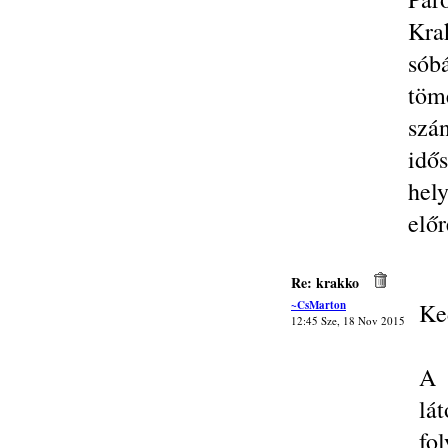
Kra
sób
töm
szá
idő
hely
elő
Re: krakko
~CsMarton
Ke
12:45 Sze, 18 Nov 2015
A 
lá
fo