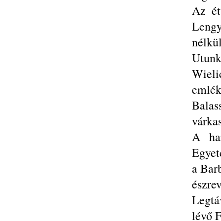
Az ét
Lengy
nélkül
Utun
Wieli
emlék
Balas
várkas
A ha
Egyete
a Bar
észrev
Legtá
lévő 