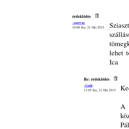
érdeklődés
~egervar
Sziasz
10:00 Sze, 21 Okt 2015
szál
tömegk
lehet 
Ica
Re: érdeklődés
~Gabi
Ke
11:05 Sze, 21 Okt 2015
A 
kö
Pá