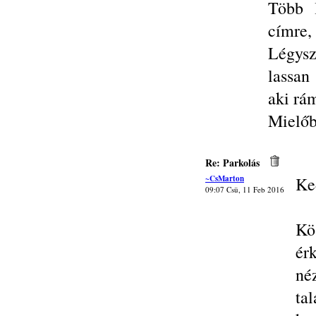
Több 
címre,
Légysz
lassan
aki rám
Mielőb
Re: Parkolás
~CsMarton
Ke
09:07 Csü, 11 Feb 2016
Kö
ér
né
ta