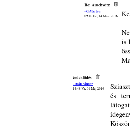
Re: Auschwitz
~CsMarton
Ke
09:40 Hé, 14 Márc 2016
Ne
is
ös
Ma
érdeklődés
~Deák Sándor
Sziasz
14:48 Va, 01 Máj 2016
és ter
látog
idegen
Köszön