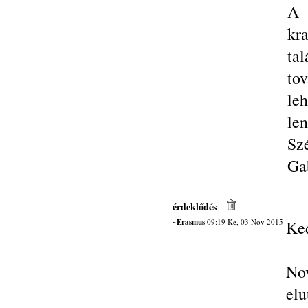
A 
kr
ta
to
le
len
Sz
Ga
érdeklődés
~Erasmus
09:19 Ke, 03 Nov 2015
Ke
No
elu