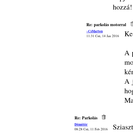
hozzá!
Re: parkolás motorral
~CsMarton
Ke
11:31 Csü, 14 Jan 2016
A 
mo
ké
A 
ho
Ma
Re: Parkolás
Dömötör
Sziasz
08:28 Csü, 11 Feb 2016