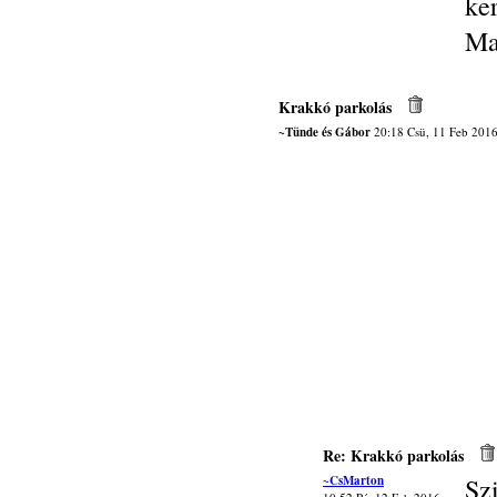
ke
Ma
Krakkó parkolás
~Tünde és Gábor
20:18 Csü, 11 Feb 201
Re: Krakkó parkolás
~CsMarton
Sz