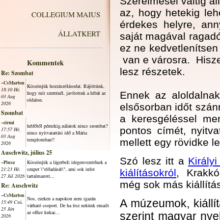
Szerelmesei váltig áll
az, hogy hetekig leh
COLLEGIUM MAIUS
érdekes helyre, an
ÁLLATKERT
saját magával ragadó
ez ne kedvetlenítsen
van e városra. Hiszen
Kommentek
lesz részetek.
Re: Szombat
~CsMarton
Köszönjük hozzászólásodat. Rájöttünk,
18:10 Hé,
hogy mit szeretnél, javítottuk a hibát az
Ennek az aloldalna
03 Aug
oldalon.
2026
elsősorban időt szánn
Szombat
a keresgéléssel menj
~cirmi
hétfőtől péntekig,nálatok nincs szombat?
pontos címét, nyitva
17:57 Hé,
nincs nyitvatartási idő a Mária
03 Aug
templomban!!
mellett egy rövidke le
2026
Auschwitz, július 25
Szó lesz itt a
Király
~Piusz
Köszönjük a lágerbeli idegenvezetőnek a
21:23 Hé,
szuper \"előadását\", ami sok infot
kiálításokról
, Krakk
27 Júl 2026
tartalmazott...
még sok más kiállítás
Re: Auschwitz
~CsMarton
Nos, ezeken a napokon nem igazán
A múzeumok, kiállít
15:49 Csü,
várható csoport. De ha írsz nekünk emailt
25 Jún
az office kukac...
szerint magyar nyel
2026