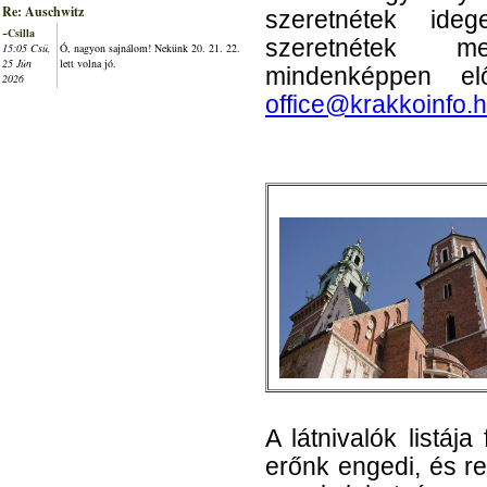
Re: Auschwitz
szeretnétek ide
~Csilla
szeretnétek me
15:05 Csü,
Ó, nagyon sajnálom! Nekünk 20. 21. 22.
25 Jún
lett volna jó.
mindenképpen elő
2026
office@krakkoinfo.
A látnivalók listáj
erőnk engedi, és r