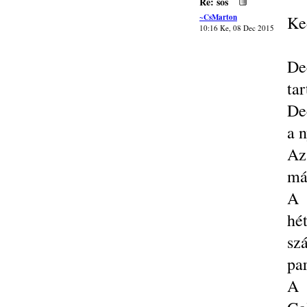
Re: sos
~CsMarton
Ke
10:16 Ke, 08 Dec 2015
De
ta
De
a 
Az
má
A 
hé
sz
par
A 