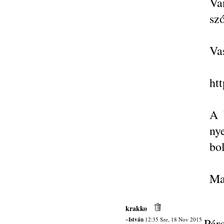
Va
szó
Va
htt
A 
ny
bo
Ma
krakko
~István
12:35 Sze, 18 Nov 2015
Pár