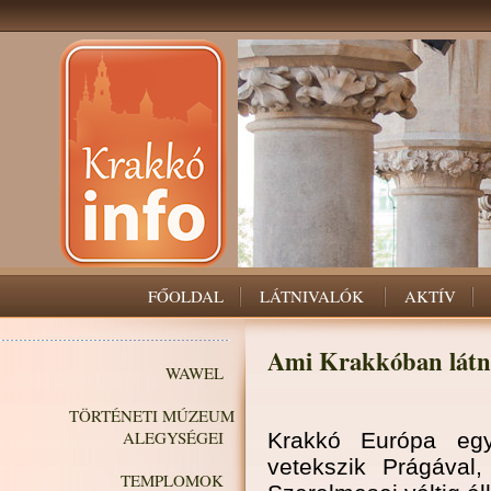
FŐOLDAL
LÁTNIVALÓK
AKTÍV
Ami Krakkóban látn
WAWEL
TÖRTÉNETI MÚZEUM
ALEGYSÉGEI
Krakkó Európa egy
vetekszik Prágáva
TEMPLOMOK