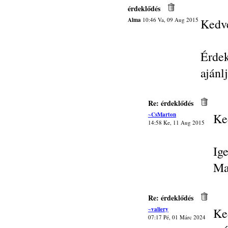
érdeklődés
Alma
10:46 Va, 09 Aug 2015
Kedve
Érde
ajánl
Re: érdeklődés
~CsMarton
Ke
14:58 Ke, 11 Aug 2015
Ig
Ma
Re: érdeklődés
~valiery
Ke
07:17 Pé, 01 Márc 2024