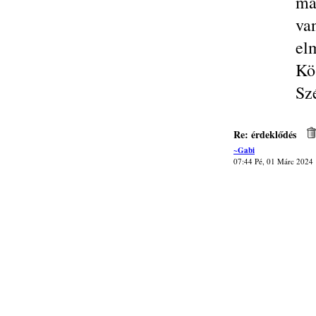
má
va
el
Kö
Sz
Re: érdeklődés
~Gabi
07:44 Pé, 01 Márc 2024