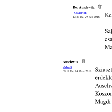
Re: Auschwitz
~CsMarton
Ke
12:23 Hé, 29 Feb 2016
Sa
cs
Ma
Auschwitz
~Magdi
Szias
09:19 Hé, 14 Márc 2016
érde
Auschw
Köszön
Magdi