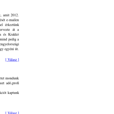
t, amit 2012.
ését e-mailen
sel érkeztünk
ervezte át a
da és Krakkó
,mind pedig a
gyelországi
gy egyéni út.
[ Válasz ]
netet mondunk
szt adó,profi
ációt kaptunk
[ Válasz ]