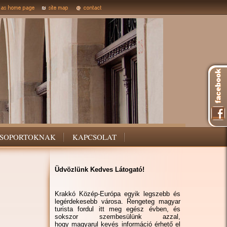
SOPORTOKNAK
KAPCSOLAT
Üdvözlünk Kedves Látogató!
Krakkó Közép-Európa egyik legszebb és
legérdekesebb városa. Rengeteg magyar
turista fordul itt meg egész évben, és
sokszor szembesülünk azzal,
hogy magyarul kevés információ érhető el