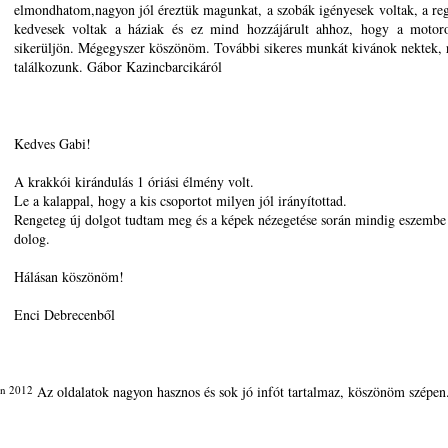
elmondhatom,nagyon jól éreztük magunkat, a szobák igényesek voltak, a reg
kedvesek voltak a háziak és ez mind hozzájárult ahhoz, hogy a motoro
sikerüljön. Mégegyszer köszönöm. További sikeres munkát kivánok nektek
találkozunk. Gábor Kazincbarcikáról
Kedves Gabi!
A krakkói kirándulás 1 óriási élmény volt.
Le a kalappal, hogy a kis csoportot milyen jól irányítottad.
Rengeteg új dolgot tudtam meg és a képek nézegetése során mindig eszembe 
dolog.
Hálásan köszönöm!
Enci Debrecenből
an 2012
Az oldalatok nagyon hasznos és sok jó infót tartalmaz, köszönöm szépen