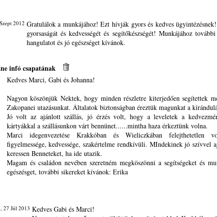
Szept 2012
Gratulálok a munkájához! Ezt hívják gyors és kedves ügyintézésnek
gyorsaságát és kedvességét és segítőkészségét! Munkájához további 
hangulatot és jó egészséget kívánok.
ne infó csapatának
Kedves Marci, Gabi és Johanna!
Nagyon köszönjük Nektek, hogy minden részletre kiterjedően segítettek m
Zakopanei utazásunkat. Általatok biztonságban éreztük magunkat a kirándul
Jó volt az ajánlott szállás, jó érzés volt, hogy a leveletek a kedvezmé
kártyákkal a szállásunkon várt bennünet......mintha haza érkeztünk volna.
Marci idegenvezetése Krakkóban és Wieliczkában felejthetetlen vo
figyelmessége, kedvessége, szakértelme rendkívüli. MIndekinek jó szívvel 
keressen Benneteket, ha ide utazik.
Magam és családon nevében szeretném megköszönni a segítségeket és mu
egészésget, további sikereket kívánok: Erika
, 27 Júl 2013
Kedves Gabi és Marci!