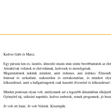
Kedves Gabi és Marci,
Egy párszáz km-es, lazulós, álmosító utazás után szinte berobbantatok az éle
Attraktívak voltatok és életvidámak, kedvesek és mosolygósak.
Megmutattatok nekünk mindent, amit érdemes, ami érdekes. Elmondt
fontosat és szokatlant, szakszerűen és szórakoztatóan, és mindezt olya
lelkesedéssel, amit a hallgatóságotok csak hasonló élvezettel és lelkesedéssel 
Minden pontosan olyan volt, amilyennek azt a legszebb álmainkban elképzel
Gyönyörű táj, szikrázó napsütés, kedves emberek, remek programok, jó beszé
Jó volt ott lenni. Jó volt Veletek. Köszönjük.