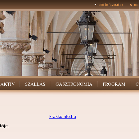
AKTÍV
SZÁLLÁS
GASZTRONÓMIA
PROGRAM
C
krakkoInfo.hu
tője
: