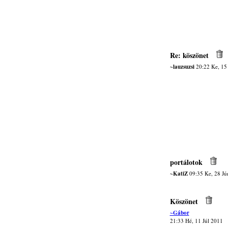
Re: köszönet
~lauzsuzsi
20:22 Ke, 15
portálotok
~KatiZ
09:35 Ke, 28 Jú
Köszönet
~Gábor
21:33 Hé, 11 Júl 2011