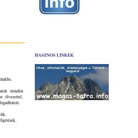
HASZNOS LINKEK
tünkbe.
atok minden
n élvezettel,
fogadhatott.
tük.
lgetések.