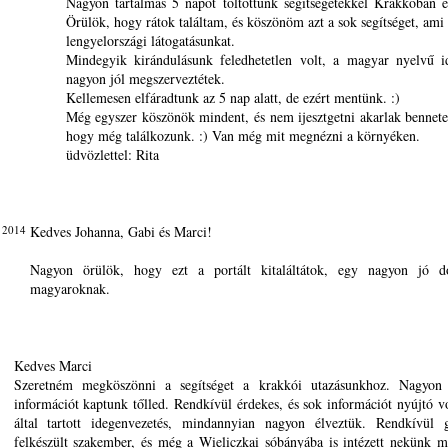
Nagyon tartalmas 5 napot töltöttünk segítségetekkel Krakkóban 
Örülök, hogy rátok találtam, és köszönöm azt a sok segítséget, ami 
lengyelországi látogatásunkat.
Mindegyik kirándulásunk feledhetetlen volt, a magyar nyelvű i
nagyon jól megszerveztétek.
Kellemesen elfáradtunk az 5 nap alatt, de ezért mentünk. :)
Még egyszer köszönök mindent, és nem ijesztgetni akarlak bennetek
hogy még találkozunk. :) Van még mit megnézni a környéken.
üdvözlettel: Rita
 2014
Kedves Johanna, Gabi és Marci!
Nagyon örülök, hogy ezt a portált kitaláltátok, egy nagyon jó 
magyaroknak.
Kedves Marci
Szeretném megköszönni a segítséget a krakkói utazásunkhoz. Nagyon
információt kaptunk tőlled. Rendkívül érdekes, és sok információt nyújtó v
által tartott idegenvezetés, mindannyian nagyon élveztük. Rendkívül g
felkészült szakember, és még a Wieliczkai sóbányába is intézett nekünk 