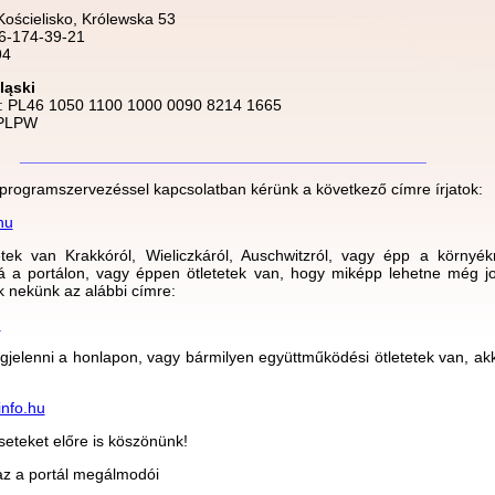
Kościelisko, Królewska 53
6-174-39-21
94
ląski
: PL46 1050 1100 1000 0090 8214 1665
BPLPW
______________________________________________
, programszervezéssel kapcsolatban kérünk a következő címre írjatok:
hu
tek van Krakkóról, Wieliczkáról, Auschwitzról, vagy épp a környé
 rá a portálon, vagy éppen ötletetek van, hogy miképp lehetne még j
ok nekünk az alábbi címre:
u
jelenni a honlapon, vagy bármilyen együttműködési ötletetek van, akk
nfo.hu
seteket előre is köszönünk!
az a portál megálmodói