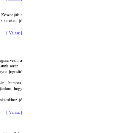
! Köszönjük a
sikereket, jó
[ Válasz ]
egszervezni a
ásunk során.
nyre jogosító
lt: humora,
ajánlom, hogy
nkátokhoz jó
[ Válasz ]