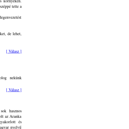
és környékén.
széppé tette a
degenvezetést
et, de lehet,
[ Válasz ]
dolog nekünk
[ Válasz ]
 sok hasznos
olt az Aranka
yakorlott és
magyar nyelvű