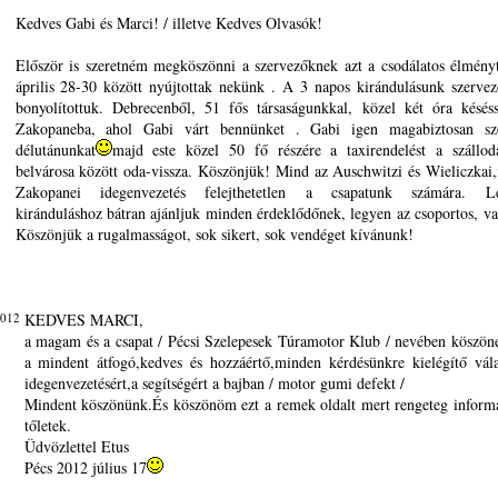
Kedves Gabi és Marci! / illetve Kedves Olvasók!
Először is szeretném megköszönni a szervezőknek azt a csodálatos élmény
április 28-30 között nyújtottak nekünk . A 3 napos kirándulásunk szervez
bonyolítottuk. Debrecenből, 51 fős társaságunkkal, közel két óra késés
Zakopaneba, ahol Gabi várt bennünket . Gabi igen magabiztosan sz
délutánunkat
majd este közel 50 fő részére a taxirendelést a szállo
belvárosa között oda-vissza. Köszönjük! Mind az Auschwitzi és Wieliczkai
Zakopanei idegenvezetés felejthetetlen a csapatunk számára. Len
kiránduláshoz bátran ajánljuk minden érdeklődőnek, legyen az csoportos, va
Köszönjük a rugalmasságot, sok sikert, sok vendéget kívánunk!
2012
KEDVES MARCI,
a magam és a csapat / Pécsi Szelepesek Túramotor Klub / nevében köszö
a mindent átfogó,kedves és hozzáértő,minden kérdésünkre kielégítő vála
idegenvezetésért,a segítségért a bajban / motor gumi defekt /
Mindent köszönünk.És köszönöm ezt a remek oldalt mert rengeteg inform
tőletek.
Üdvözlettel Etus
Pécs 2012 július 17