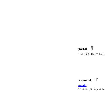
portál
~Ildi
18:37 Hé, 24 Márc
Köszönet
swan99
20:56 Sze, 30 Ápr 2014