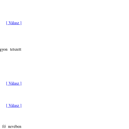
[ Válasz ]
yon tetszett
[ Válasz ]
[ Válasz ]
7 fő nevében