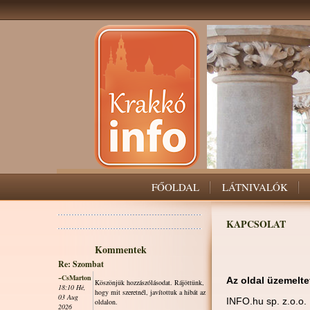
FŐOLDAL
LÁTNIVALÓK
KAPCSOLAT
Kommentek
Re: Szombat
~CsMarton
Az oldal üzemelte
Köszönjük hozzászólásodat. Rájöttünk,
18:10 Hé,
hogy mit szeretnél, javítottuk a hibát az
03 Aug
INFO.hu sp. z.o.o.
oldalon.
2026