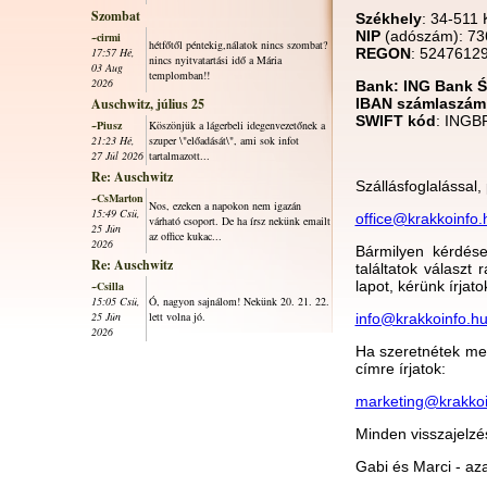
Szombat
Székhely
: 34-511 
NIP
(adószám): 73
~cirmi
hétfőtől péntekig,nálatok nincs szombat?
17:57 Hé,
REGON
: 5247612
nincs nyitvatartási idő a Mária
03 Aug
templomban!!
2026
Bank: ING Bank Ś
Auschwitz, július 25
IBAN számlaszám
SWIFT kód
: ING
~Piusz
Köszönjük a lágerbeli idegenvezetőnek a
21:23 Hé,
szuper \"előadását\", ami sok infot
27 Júl 2026
tartalmazott...
Re: Auschwitz
Szállásfoglalással
~CsMarton
Nos, ezeken a napokon nem igazán
15:49 Csü,
office@krakkoinfo.
várható csoport. De ha írsz nekünk emailt
25 Jún
az office kukac...
2026
Bármilyen kérdése
Re: Auschwitz
találtatok választ
lapot, kérünk írjat
~Csilla
15:05 Csü,
Ó, nagyon sajnálom! Nekünk 20. 21. 22.
25 Jún
lett volna jó.
info@krakkoinfo.h
2026
Ha szeretnétek meg
címre írjatok:
marketing@krakkoi
Minden visszajelzé
Gabi és Marci - az