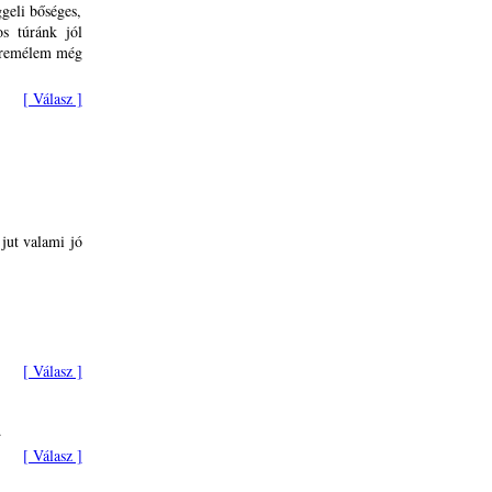
geli bőséges,
s túránk jól
, remélem még
[ Válasz ]
jut valami jó
[ Válasz ]
.
[ Válasz ]