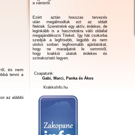
a városról.
Ezért aztán hosszas tervezés
után megálmodtuk ezt az oldalt
Nektek. Szeretnénk egy aktív, érdekes, de
leginkább is a hasznotokra váló oldallal
megajándékozni Titeket. Így hát csokorba
szedjük a legfrisebb, legjobb és nem
utolsó sorban legfinomabb ajánlatokat,
hogy ne maradjatok le semmiről,
hogy krakkói utatok érdekes és
szórakoztató legyen.
kről, és nem
Csapatunk:
obbá tenni a
Gabi, Marci, Panka és Ákos
KrakkoInfo.hu
or az alábbi