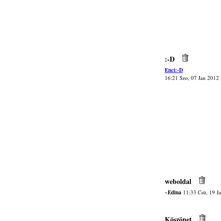
:-D
Enci:-D
16:21 Szo, 07 Jan 2012
weboldal
~Edina
11:33 Csü, 19 J
Köszönet