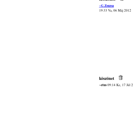
~G.Zsuzsa
19:33 Va, 06 Máj 2012
köszönet
~etus
09:14 Ke, 17 Júl 