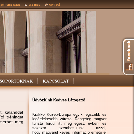
SOPORTOKNAK
KAPCSOLAT
Üdvözlünk Kedves Látogató!
t, kalanddal
Krakkó Közép-Európa egyik legszebb és
tő tréninget
legérdekesebb városa. Rengeteg magyar
smerheti meg
turista fordul itt meg egész évben, és
sokszor szembesülünk azzal,
hogy magyarul kevés információ érhető el