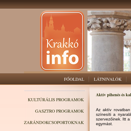
FŐOLDAL
LÁTNIVALÓK
Aktív pihenés és ka
KULTÚRÁLIS PROGRAMOK
Az aktív rovatban
GASZTRO PROGRAMOK
színesíti a nyara
szervezőinek. Itt 
ZARÁNDOKCSOPORTOKNAK
egymást.