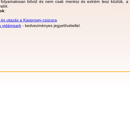
 folyamatosan bővül és nem csak merész és extrém lesz köztük, a 
alót.
ok
:
s és utazás a Kasprowy-csúcsra
.
a vidámpark
- kedvezményes jegyelővétellel.