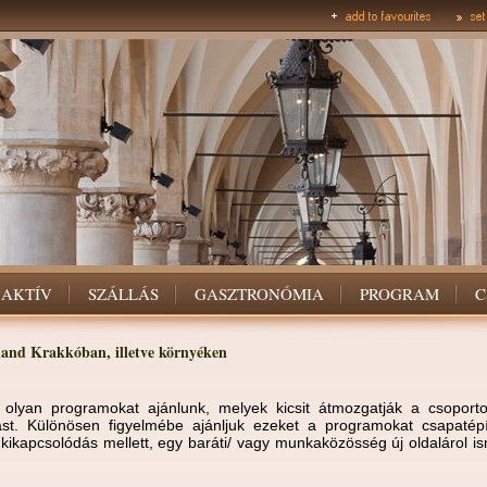
AKTÍV
SZÁLLÁS
GASZTRONÓMIA
PROGRAM
C
land Krakkóban, illetve környéken
 olyan programokat ajánlunk, melyek kicsit átmozgatják a csoporto
lást. Különösen figyelmébe ajánljuk ezeket a programokat csapatépí
a kikapcsolódás mellett, egy baráti/ vagy munkaközösség új oldalárol i