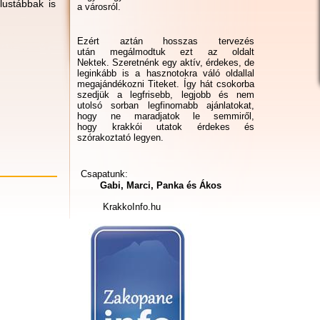
lustábbak is
a városról.
Ezért aztán hosszas tervezés
után megálmodtuk ezt az oldalt
Nektek. Szeretnénk egy aktív, érdekes, de
leginkább is a hasznotokra váló oldallal
megajándékozni Titeket. Így hát csokorba
szedjük a legfrisebb, legjobb és nem
utolsó sorban legfinomabb ajánlatokat,
hogy ne maradjatok le semmiről,
hogy krakkói utatok érdekes és
szórakoztató legyen.
Csapatunk:
Gabi, Marci, Panka és Ákos
KrakkoInfo.hu