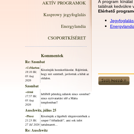
A program kínálat
AKTÍV PROGRAMOK
találnak kedvükre v
Elérhető program
Kasprowy jegyfoglalás
Jegyfoglalá
Energylandia
Energylandi
CSOPORTKÍSÉRET
Kommentek
Re: Szombat
~CsMarton
Köszönjük hozzászólásodat. Rájöttünk,
18:10 Hé,
hogy mit szeretnél, javítottuk a hibát az
03 Aug
oldalon.
2026
Szombat
~cirmi
hétfőtől péntekig,nálatok nincs szombat?
17:57 Hé,
nincs nyitvatartási idő a Mária
03 Aug
templomban!!
2026
Auschwitz, július 25
~Piusz
Köszönjük a lágerbeli idegenvezetőnek a
21:23 Hé,
szuper \"előadását\", ami sok infot
27 Júl 2026
tartalmazott...
Re: Auschwitz