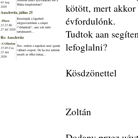
szombat?nincs nyitvatartási idő a
03 Aug
kötött, mert akkor
Mária templomban!!
2026
Auschwitz, július 25
évfordulónk.
Köszönjük a lágerbeli
~Piusz
idegenvezetőnek a szuper
21:23 Hé,
\"előadását\", ami sok infot
27 Júl 2026
Tudtok aan segíten
tartalmazott...
Re: Auschwitz
lefoglalni?
~CsMarton
Nos, ezeken a napokon nem igazán
15:49 Csü,
várható csoport. De ha írsz nekünk
25 Jún
emailt az office kukac...
2026
Kösdzönettel
Zoltán
Dodany przez użyt