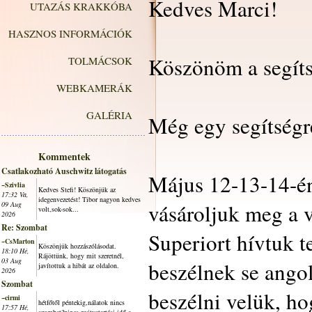
Kedves Marci!
UTAZÁS KRAKKÓBA
HASZNOS INFORMÁCIÓK
Köszönöm a segíts
TOLMÁCSOK
WEBKAMERÁK
GALÉRIA
Még egy segítségr
Kommentek
Csatlakozható Auschwitz látogatás
Május 12-13-14-é
~Szivlia
Kedves Stefi! Köszönjük az
17:32 Va,
idegenvezetést! Tibor nagyon kedves
vásároljuk meg a 
09 Aug
volt,sok-sok...
2026
Re: Szombat
Superiort hívtuk 
~CsMarton
Köszönjük hozzászólásodat.
18:10 Hé,
Rájöttünk, hogy mit szeretnél,
03 Aug
beszélnek se angol
javítottuk a hibát az oldalon.
2026
Szombat
beszélni velük, ho
~cirmi
hétfőtől péntekig,nálatok nincs
17:57 Hé,