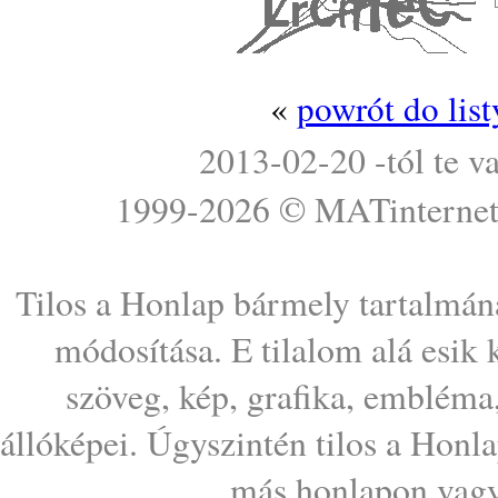
«
powrót do lis
2013-02-20 -tól te v
1999-2026 ©
MATinterne
Tilos a Honlap bármely tartalmána
módosítása. E tilalom alá esik
szöveg, kép, grafika, embléma
állóképei. Úgyszintén tilos a Honl
más honlapon vagy