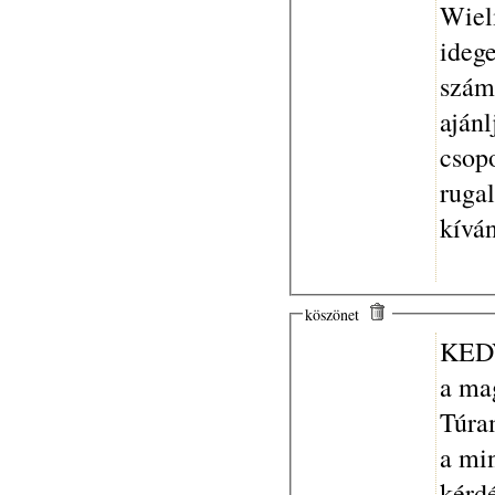
Wiel
idegenv
szám
aján
csopo
rugal
kívá
köszönet
KED
a ma
Túra
a mi
kérdé