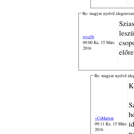
Re: magyar nyelvű idegenvez
Szia
lesz
jova56
csop
09:00 Ke, 15 Márc
2016
előre
Re: magyar nyelvű ide
K
S
h
~CsMarton
i
09:11 Ke, 15 Márc
2016
n