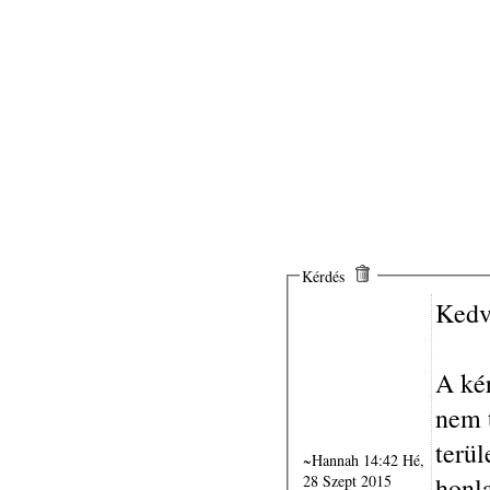
Kérdés
Kedv
A ké
nem t
területé
~Hannah 14:42 Hé,
28 Szept 2015
honla