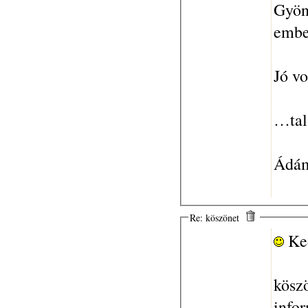
Gyöny
embe
Jó vo
…tal
Ádám
Re: köszönet
Ke
köszö
info