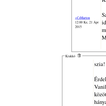
S
~CsMarton
i
12:00 Ke, 21 Ápr
2015
m
M
Krakkó
szia!
Érde
Vani
közöt
hánya