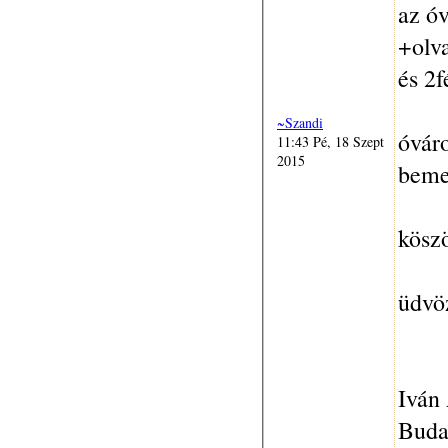
az óv
+olv
és 2f
~Szandi
óvár
11:43 Pé, 18 Szept
2015
beme
köszö
üdvöz
Iván
Buda