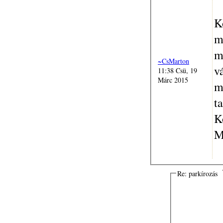
K
m
m
~CsMarton
v
11:38 Csü, 19
Márc 2015
m
t
K
M
Re: parkírozás