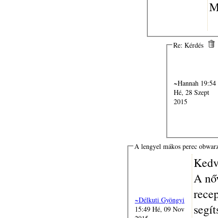
M
Re: Kérdés
~Hannah 19:54
Hé, 28 Szept
2015
A lengyel mákos perec obwar
Kedv
A nő
rece
~Délkuti Gyöngyi
segí
15:49 Hé, 09 Nov