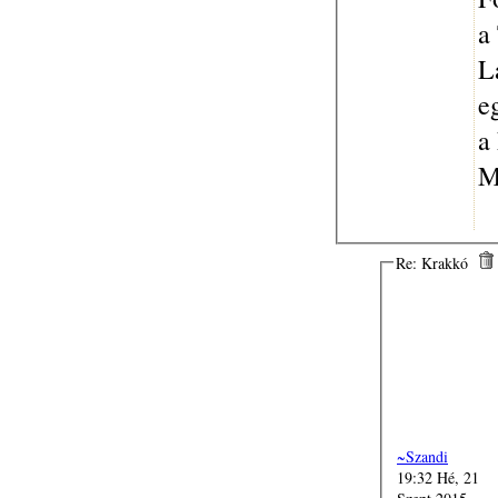
a
L
e
a
M
Re: Krakkó
~Szandi
19:32 Hé, 21