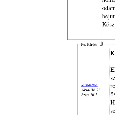
odam
beju
Kösz
Re: Kérdés
K
E
s
r
~CsMarton
14:44 Hé, 28
ö
Szept 2015
H
s