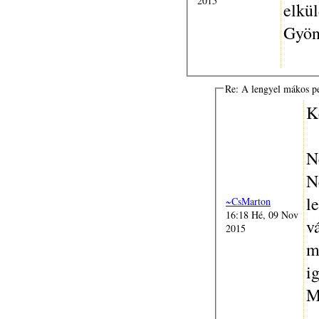
2015
elkü
Gyön
Re: A lengyel mákos p
K
N
N
l
~CsMarton
16:18 Hé, 09 Nov
v
2015
m
ig
M