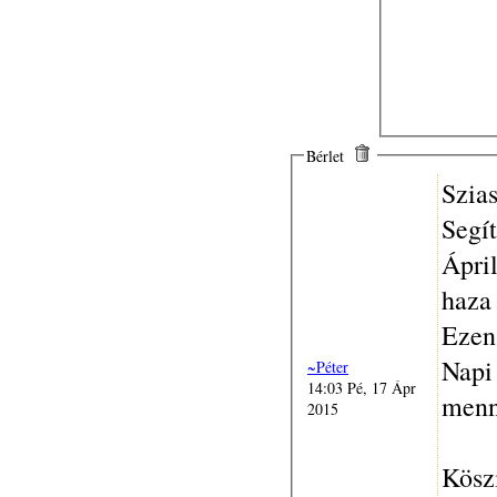
Bérlet
Szia
Segít
Ápri
haza
Ezen
Napi 
~Péter
14:03 Pé, 17 Ápr
menn
2015
Kösz