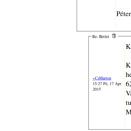
Péter
Re: Bérlet
K
K
h
~CsMarton
6
15:27 Pé, 17 Ápr
2015
V
t
M