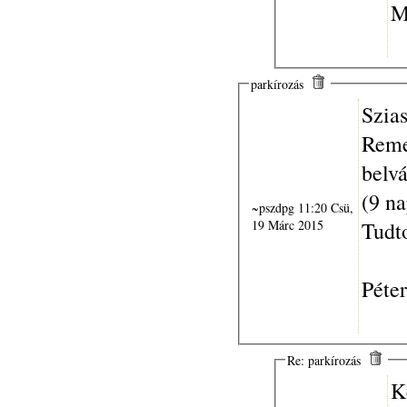
M
parkírozás
Szia
Reme
belvá
(9 na
~pszdpg 11:20 Csü,
19 Márc 2015
Tudt
Péter
Re: parkírozás
K