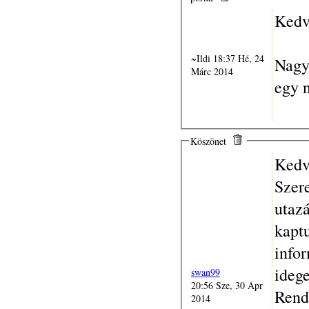
Kedv
~Ildi 18:37 Hé, 24
Nagyo
Márc 2014
egy 
Köszönet
Kedv
Szer
utaz
kaptu
infor
ideg
swan99
20:56 Sze, 30 Ápr
Rendk
2014