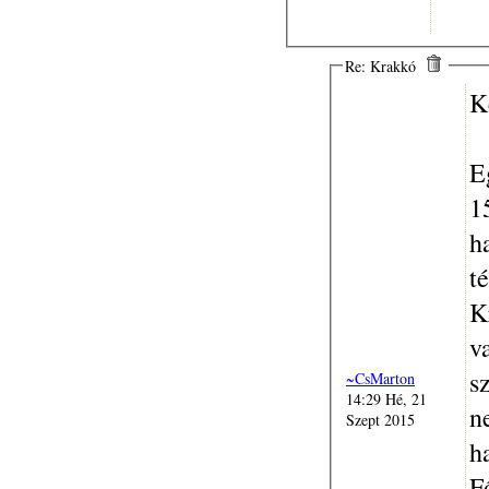
Re: Krakkó
K
E
1
h
t
K
v
s
~CsMarton
14:29 Hé, 21
n
Szept 2015
h
F