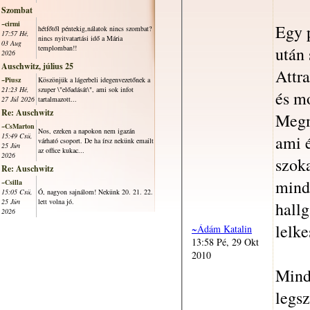
Szombat
~cirmi
Egy p
hétfőtől péntekig,nálatok nincs szombat?
17:57 Hé,
nincs nyitvatartási idő a Mária
03 Aug
után
templomban!!
2026
Auschwitz, július 25
Attra
~Piusz
Köszönjük a lágerbeli idegenvezetőnek a
21:23 Hé,
szuper \"előadását\", ami sok infot
és m
27 Júl 2026
tartalmazott...
Re: Auschwitz
Megm
~CsMarton
Nos, ezeken a napokon nem igazán
15:49 Csü,
ami 
várható csoport. De ha írsz nekünk emailt
25 Jún
az office kukac...
2026
szoka
Re: Auschwitz
minde
~Csilla
15:05 Csü,
Ó, nagyon sajnálom! Nekünk 20. 21. 22.
25 Jún
lett volna jó.
hallg
2026
lelke
~Ádám Katalin
13:58 Pé, 29 Okt
2010
Mind
legs