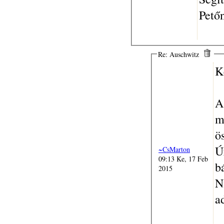
Pető
Re: Auschwitz
K
A
m
ö
Ú
~CsMarton
09:13 Ke, 17 Feb
b
2015
N
a