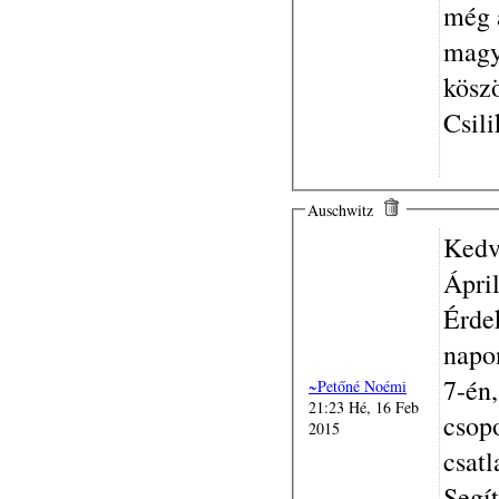
még 
magy
kösz
Csili
Auschwitz
Kedv
Ápri
Érde
napon
7-én
~Petőné Noémi
21:23 Hé, 16 Feb
csop
2015
csatl
Segít