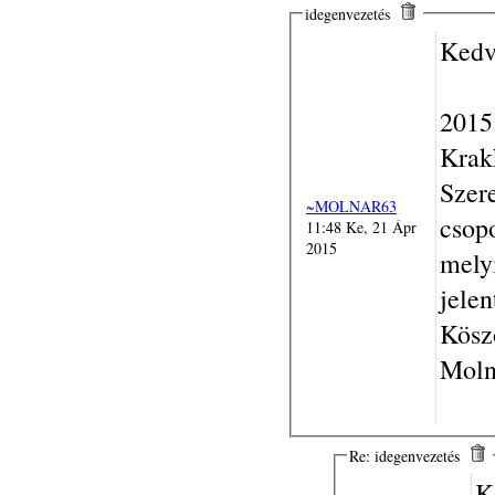
idegenvezetés
Kedv
2015.
Krak
Szere
~MOLNAR63
csopo
11:48 Ke, 21 Ápr
2015
mely
jelen
Kösz
Moln
Re: idegenvezetés
K