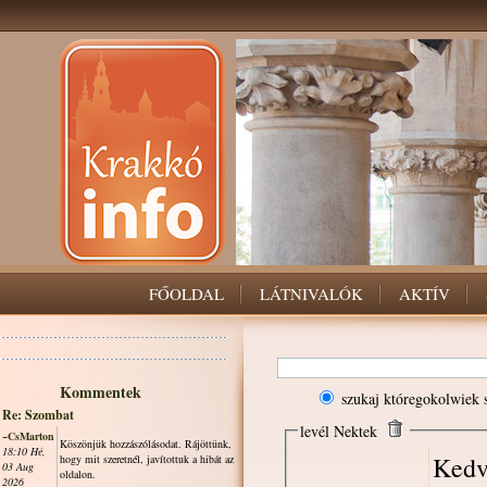
FŐOLDAL
LÁTNIVALÓK
AKTÍV
Kommentek
szukaj któregokolwiek 
Re: Szombat
levél Nektek
~CsMarton
Köszönjük hozzászólásodat. Rájöttünk,
18:10 Hé,
Kedv
hogy mit szeretnél, javítottuk a hibát az
03 Aug
oldalon.
2026