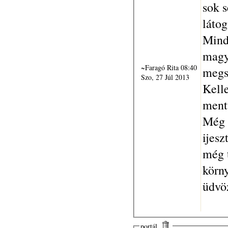
sok s
látog
Minde
magy
~Faragó Rita 08:40
megs
Szo, 27 Júl 2013
Kelle
ment
Még 
ijesz
még 
körn
üdvöz
portál