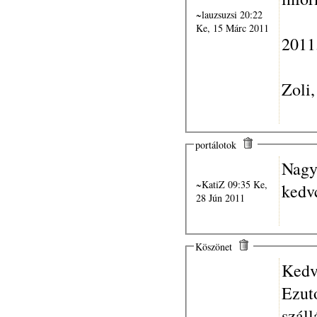
~lauzsuzsi 20:22
Ke, 15 Márc 2011
2011.
Zoli
portálotok
Nagyo
~KatiZ 09:35 Ke,
kedv
28 Jún 2011
Köszönet
Kedv
Ezut
száll