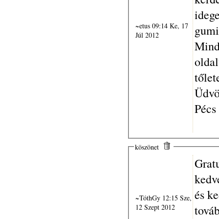
idege
~etus 09:14 Ke, 17
gumi 
Júl 2012
Mind
oldal
tőlet
Üdvö
Pécs 
köszönet
Grat
kedv
és k
~TóthGy 12:15 Sze,
12 Szept 2012
továb