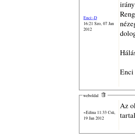
irány
Reng
Enci:-D
néze
16:21 Szo, 07 Jan
2012
dolo
Hálá
Enci
weboldal
Az ol
~Edina 11:33 Csü,
tart
19 Jan 2012