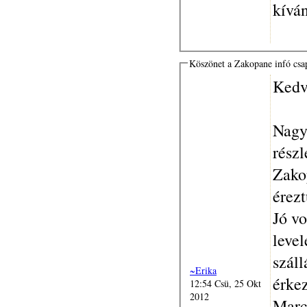
kívá
Köszönet a Zakopane infó cs
Kedv
Nagy
részl
Zako
érez
Jó vo
leve
száll
~Erika
érke
12:54 Csü, 25 Okt
2012
Marc