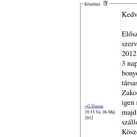
Köszönet
Kedv
Elős
szerv
2012.
3 na
bonyo
társa
Zako
igen 
~G.Zsuzsa
majd 
19:33 Va, 06 Máj
2012
száll
Kösz