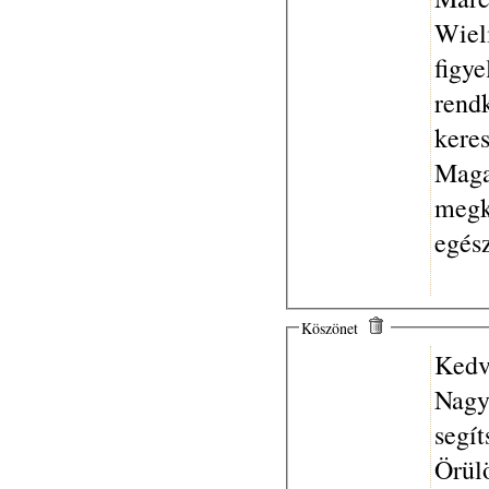
Wieli
figy
rend
keres
Maga
megk
egész
Köszönet
Kedv
Nagyo
segí
Örülö