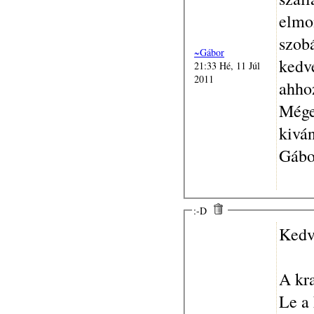
elmo
szobá
~Gábor
kedve
21:33 Hé, 11 Júl
2011
ahhoz
Mége
kivá
Gábo
:-D
Kedv
A kra
Le a 