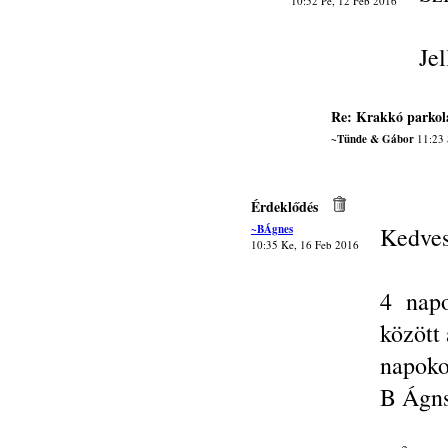
10:52 Pé, 12 Feb 2016
Je
Re: Krakkó parkol
~Tünde & Gábor
11:23 
Érdeklődés
~BÁgnes
Kedves
10:35 Ke, 16 Feb 2016
4 nap
között
napoko
B Ágn