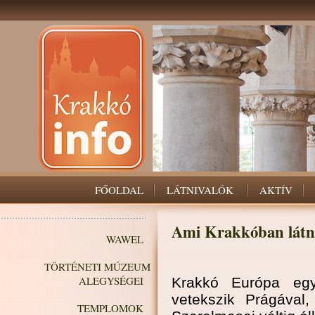
FŐOLDAL
LÁTNIVALÓK
AKTÍV
Ami Krakkóban látn
WAWEL
TÖRTÉNETI MÚZEUM
ALEGYSÉGEI
Krakkó Európa egy
vetekszik Prágáva
TEMPLOMOK