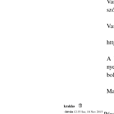
Va
szó
Va
htt
A 
ny
bo
Ma
krakko
~István
12:35 Sze, 18 Nov 2015
Pár