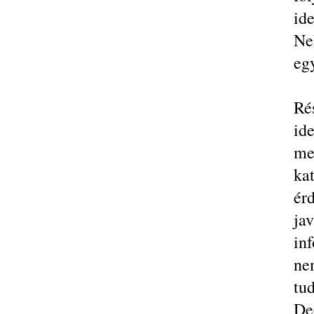
ide
Ne
eg
Ré
id
me
ka
ér
jav
in
ne
tu
De