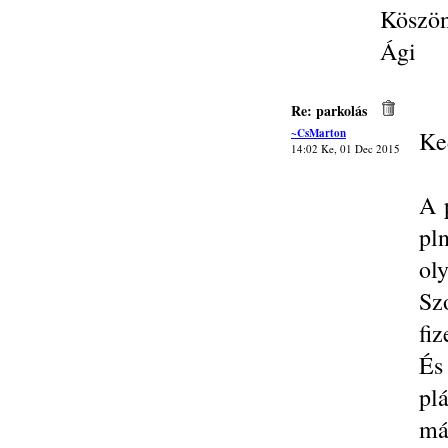
Köszö
Ági
Re: parkolás
~CsMarton
Ke
14:02 Ke, 01 Dec 2015
A 
pl
oly
Sz
fiz
És
pl
má