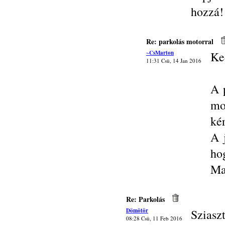
hozzá!
Re: parkolás motorral
~CsMarton
Ke
11:31 Csü, 14 Jan 2016
A 
mo
ké
A 
ho
Ma
Re: Parkolás
Dömötör
Sziasz
08:28 Csü, 11 Feb 2016