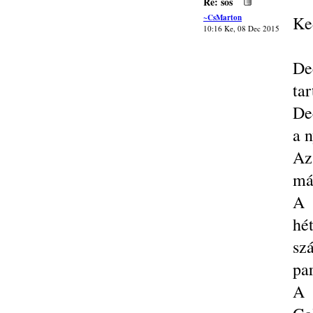
Re: sos
~CsMarton
Ke
10:16 Ke, 08 Dec 2015
De
ta
De
a 
Az
má
A 
hé
sz
par
A 