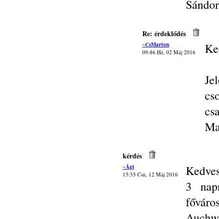
Sándor
Re: érdeklődés
~CsMarton
Ke
09:46 Hé, 02 Máj 2016
Je
cs
csa
Ma
kérdés
~Ági
Kedves
15:35 Csü, 12 Máj 2016
3 nap
főváro
Auchwi