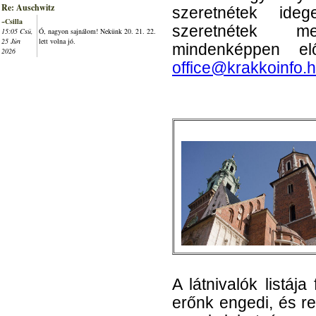
Re: Auschwitz
szeretnétek ide
~Csilla
szeretnétek me
15:05 Csü,
Ó, nagyon sajnálom! Nekünk 20. 21. 22.
25 Jún
lett volna jó.
mindenképpen elő
2026
office@krakkoinfo.
A látnivalók listáj
erőnk engedi, és r