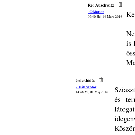
Re: Auschwitz
~CsMarton
Ke
09:40 Hé, 14 Márc 2016
Ne
is
ös
Ma
érdeklődés
~Deák Sándor
Sziasz
14:48 Va, 01 Máj 2016
és ter
látog
idegen
Köszön