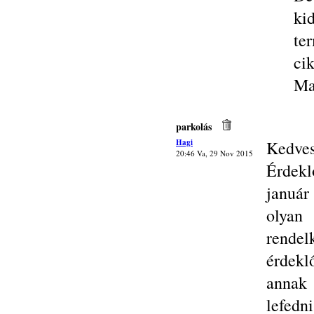
ki
te
cik
Ma
parkolás
Hagi
Kedves
20:46 Va, 29 Nov 2015
Érdek
január
olyan
rendel
érdekl
annak 
lefedn