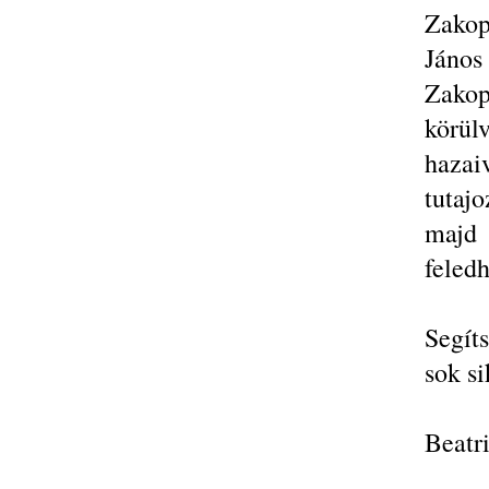
Zako
János
Zakop
körül
haza
tutaj
majd 
feledh
Segít
sok s
Beatr