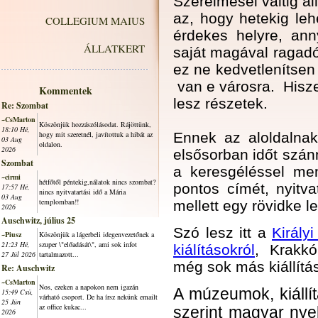
Szerelmesei váltig áll
az, hogy hetekig leh
COLLEGIUM MAIUS
érdekes helyre, an
ÁLLATKERT
saját magával ragadó
ez ne kedvetlenítsen
van e városra. Hiszen
Kommentek
lesz részetek.
Re: Szombat
~CsMarton
Köszönjük hozzászólásodat. Rájöttünk,
18:10 Hé,
hogy mit szeretnél, javítottuk a hibát az
Ennek az aloldalna
03 Aug
oldalon.
2026
elsősorban időt szánn
Szombat
a keresgéléssel menj
~cirmi
hétfőtől péntekig,nálatok nincs szombat?
pontos címét, nyitva
17:57 Hé,
nincs nyitvatartási idő a Mária
03 Aug
templomban!!
mellett egy rövidke le
2026
Auschwitz, július 25
Szó lesz itt a
Király
~Piusz
Köszönjük a lágerbeli idegenvezetőnek a
21:23 Hé,
szuper \"előadását\", ami sok infot
kiálításokról
, Krakk
27 Júl 2026
tartalmazott...
még sok más kiállítás
Re: Auschwitz
~CsMarton
Nos, ezeken a napokon nem igazán
A múzeumok, kiállít
15:49 Csü,
várható csoport. De ha írsz nekünk emailt
25 Jún
az office kukac...
szerint magyar nyel
2026