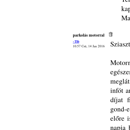
ka
Ma
parkolás motorral
~Tib
Sziasz
10:57 Csü, 14 Jan 2016
Motorr
egés
meglát
infót 
díjat 
gond-e
előre 
napja 