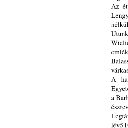
Az ét
Lengy
nélkül
Utun
Wieli
emlék
Balas
várkas
A ha
Egyete
a Bar
észrev
Legtá
lévő 