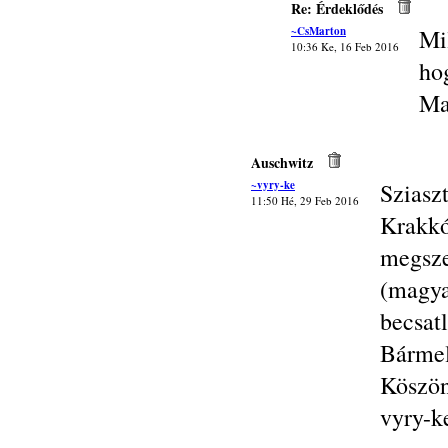
Re: Érdeklődés
~CsMarton
Mi
10:36 Ke, 16 Feb 2016
ho
Ma
Auschwitz
~vyry-ke
Sziasz
11:50 Hé, 29 Feb 2016
Krakk
megsze
(mag
becsat
Bárme
Köszön
vyry-k