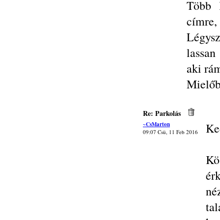
Több 
címre,
Légysz
lassan
aki rám
Mielőb
Re: Parkolás
~CsMarton
Ke
09:07 Csü, 11 Feb 2016
Kö
ér
né
ta