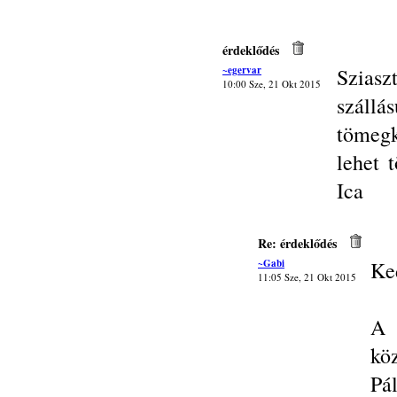
érdeklődés
~egervar
Sziasz
10:00 Sze, 21 Okt 2015
szál
tömegk
lehet 
Ica
Re: érdeklődés
~Gabi
Ke
11:05 Sze, 21 Okt 2015
A 
kö
Pá