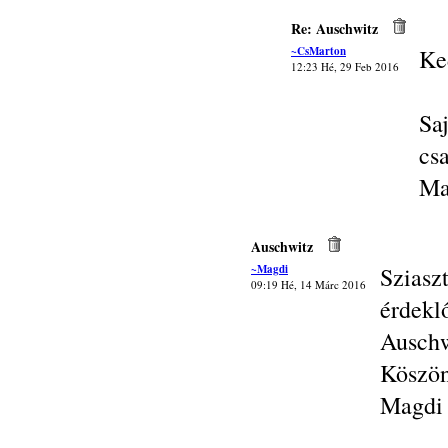
Re: Auschwitz
~CsMarton
Ke
12:23 Hé, 29 Feb 2016
Sa
cs
Ma
Auschwitz
~Magdi
Szias
09:19 Hé, 14 Márc 2016
érde
Auschw
Köszön
Magdi