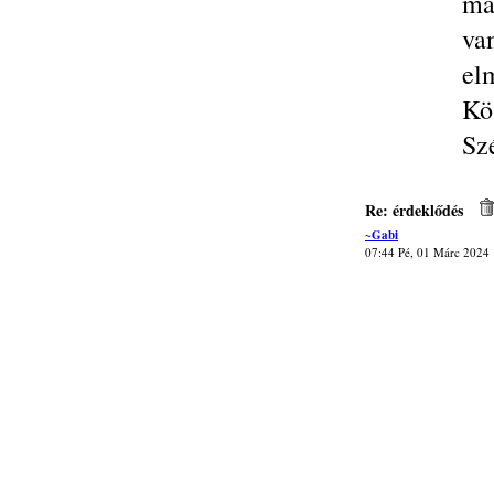
má
va
el
Kö
Sz
Re: érdeklődés
~Gabi
07:44 Pé, 01 Márc 2024