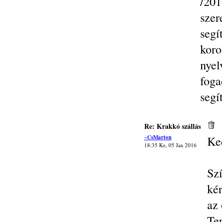
/20
szer
seg
kor
nye
fog
segí
Re: Krakkó szállás
~CsMarton
Ke
18:35 Ke, 05 Jan 2016
Sz
ké
az
Te