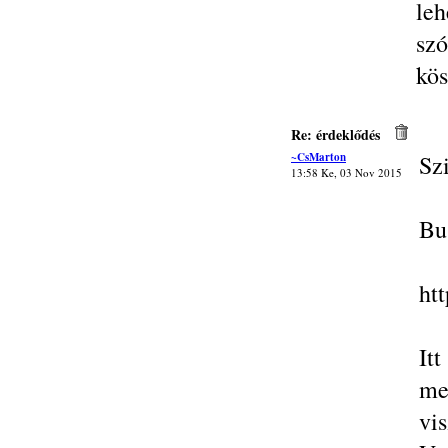
le
szó
kös
Re: érdeklődés
~CsMarton
Sz
13:58 Ke, 03 Nov 2015
Bu
ht
It
me
vi