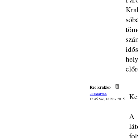
Kra
sób
töm
szá
idő
hely
elő
Re: krakko
~CsMarton
Ke
12:45 Sze, 18 Nov 2015
A 
lá
fo