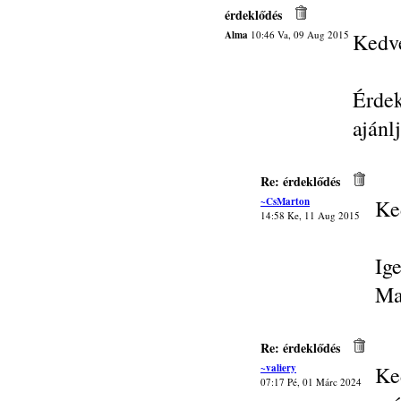
érdeklődés
Alma
10:46 Va, 09 Aug 2015
Kedve
Érde
ajánl
Re: érdeklődés
~CsMarton
Ke
14:58 Ke, 11 Aug 2015
Ig
Ma
Re: érdeklődés
~valiery
Ke
07:17 Pé, 01 Márc 2024