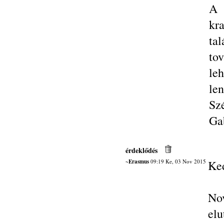
A 
kr
ta
to
le
len
Sz
Ga
érdeklődés
~Erasmus
09:19 Ke, 03 Nov 2015
Ke
No
elu