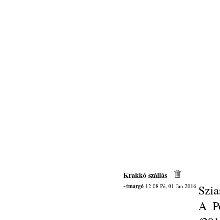
Krakkó szállás
~tmargó
12:08 Pé, 01 Jan 2016
Szia
A Po