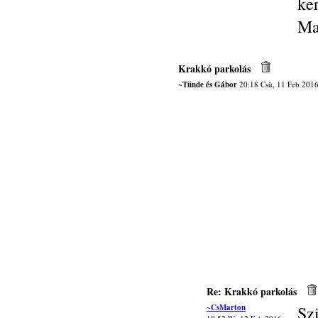
ke
Ma
Krakkó parkolás
~Tünde és Gábor
20:18 Csü, 11 Feb 201
Re: Krakkó parkolás
~CsMarton
Sz