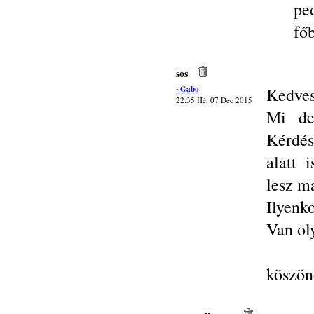
pe
fő
sos
~Gabo
Kedves
22:35 Hé, 07 Dec 2015
Mi de
Kérdés
alatt 
lesz m
Ilyenko
Van ol
köszö