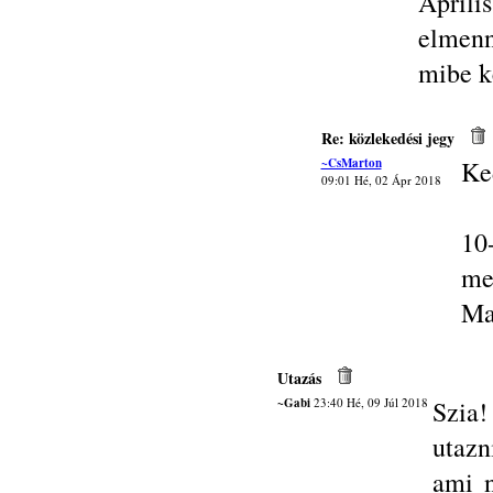
Ápril
elmenn
mibe k
Re: közlekedési jegy
~CsMarton
Ke
09:01 Hé, 02 Ápr 2018
10
me
Ma
Utazás
~Gabi
23:40 Hé, 09 Júl 2018
Szia
utazn
ami n