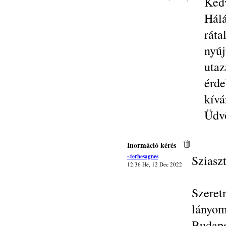
Ked
Hál
rát
nyú
utaz
érde
kívá
Üdvö
Inormáció kérés
~terhesagnes
Sziasz
12:36 Hé, 12 Dec 2022
Szeret
lányom
Budape