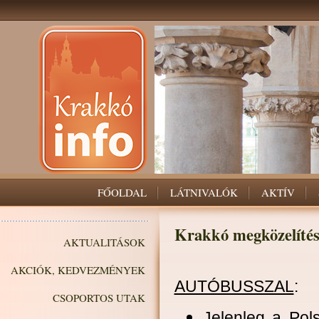
FŐOLDAL
LÁTNIVALÓK
AKTÍV
Krakkó megközelítés
AKTUALITÁSOK
AKCIÓK, KEDVEZMÉNYEK
AUTÓBUSSZAL
:
CSOPORTOS UTAK
Jelenleg a Pol