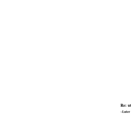
Re: u
~Luter