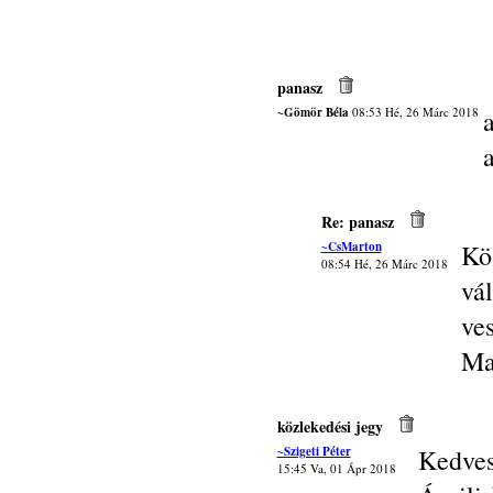
panasz
~Gömör Béla
08:53 Hé, 26 Márc 2018
Re: panasz
~CsMarton
Kö
08:54 Hé, 26 Márc 2018
vá
ves
Ma
közlekedési jegy
~Szigeti Péter
Kedves
15:45 Va, 01 Ápr 2018