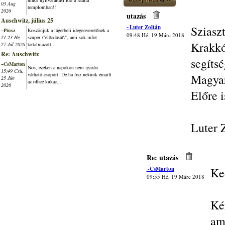
nincs nyitvatartási idő a Mária
03 Aug
templomban!!
2026
utazás
Auschwitz, július 25
~Luter Zoltán
Szias
~Piusz
Köszönjük a lágerbeli idegenvezetőnek a
09:48 Hé, 19 Márc 2018
21:23 Hé,
szuper \"előadását\", ami sok infot
Krak
27 Júl 2026
tartalmazott...
Re: Auschwitz
segíts
~CsMarton
Nos, ezeken a napokon nem igazán
15:49 Csü,
várható csoport. De ha írsz nekünk emailt
Magya
25 Jún
az office kukac...
2026
Előre 
Luter 
Re: utazás
~CsMarton
Ke
09:55 Hé, 19 Márc 2018
Ké
am