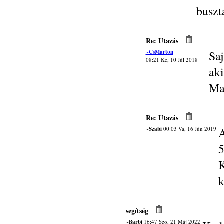
buszt
Re: Utazás
~CsMarton
Saj
08:21 Ke, 10 Júl 2018
ak
Ma
Re: Utazás
~Szabi
00:03 Va, 16 Jún 2019
A
5
K
k
segítség
~Barbi
16:47 Szo, 21 Máj 2022