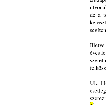
útvona
de a t
keres
segíte
Illetv
éves l
szere
felkösz
UI.. I
esetle
szerez