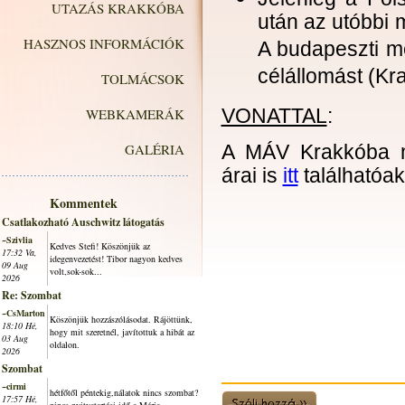
UTAZÁS KRAKKÓBA
után az utóbbi 
HASZNOS INFORMÁCIÓK
A budapeszti m
célállomást (Kra
TOLMÁCSOK
WEBKAMERÁK
VONATTAL
:
GALÉRIA
A MÁV Krakkóba m
árai is
itt
találhatóak
Kommentek
Csatlakozható Auschwitz látogatás
~Szivlia
Kedves Stefi! Köszönjük az
17:32 Va,
idegenvezetést! Tibor nagyon kedves
09 Aug
volt,sok-sok...
2026
Re: Szombat
~CsMarton
Köszönjük hozzászólásodat. Rájöttünk,
18:10 Hé,
hogy mit szeretnél, javítottuk a hibát az
03 Aug
oldalon.
2026
Szombat
~cirmi
hétfőtől péntekig,nálatok nincs szombat?
17:57 Hé,