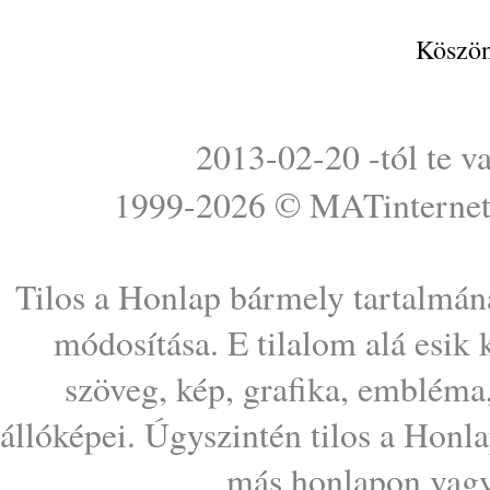
Köszön
2013-02-20 -tól te v
1999-2026 ©
MATinterne
Tilos a Honlap bármely tartalmána
módosítása. E tilalom alá esik
szöveg, kép, grafika, embléma
állóképei. Úgyszintén tilos a Honl
más honlapon vagy