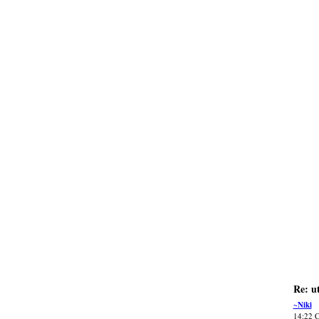
Re: u
~Niki
14:22 C