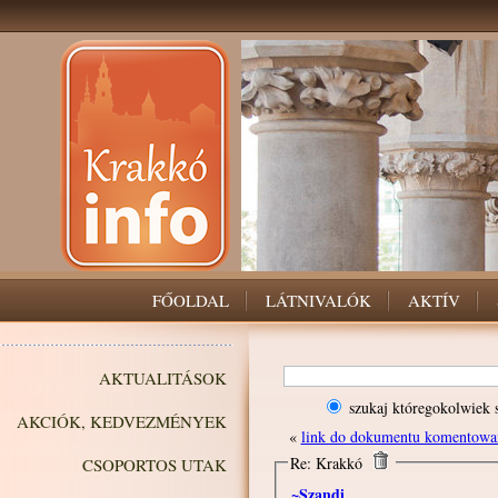
FŐOLDAL
LÁTNIVALÓK
AKTÍV
AKTUALITÁSOK
szukaj któregokolwiek 
AKCIÓK, KEDVEZMÉNYEK
«
link do dokumentu komentowa
Re: Krakkó
CSOPORTOS UTAK
~Szandi