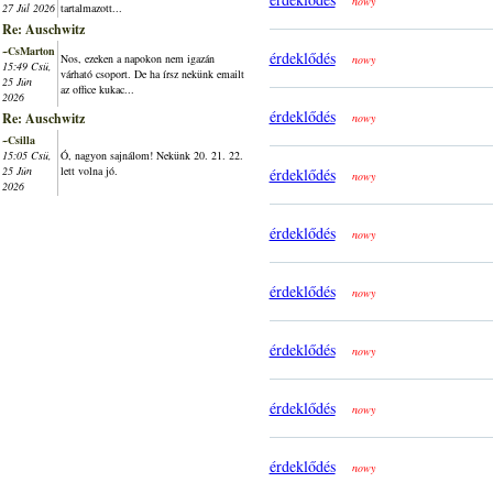
nowy
27 Júl 2026
tartalmazott...
Re: Auschwitz
~CsMarton
érdeklődés
Nos, ezeken a napokon nem igazán
nowy
15:49 Csü,
várható csoport. De ha írsz nekünk emailt
25 Jún
az office kukac...
2026
érdeklődés
Re: Auschwitz
nowy
~Csilla
15:05 Csü,
Ó, nagyon sajnálom! Nekünk 20. 21. 22.
25 Jún
lett volna jó.
érdeklődés
nowy
2026
érdeklődés
nowy
érdeklődés
nowy
érdeklődés
nowy
érdeklődés
nowy
érdeklődés
nowy