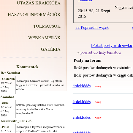
UTAZÁS KRAKKÓBA
Nagyon szé
20:15 Hé, 21 Szept
HASZNOS INFORMÁCIÓK
2015
TOLMÁCSOK
«« Poprzedni wątek
WEBKAMERÁK
[Pokaż posty w drzewku
GALÉRIA
«
powrót do listy tematów
Posty na forum
Kommentek
Ilość postów dodanych w ostatnim 
Re: Szombat
Ilość postów dodanych w ciągu osta
~CsMarton
Köszönjük hozzászólásodat. Rájöttünk,
18:10 Hé,
hogy mit szeretnél, javítottuk a hibát az
érdeklődés
nowy
03 Aug
oldalon.
2026
Szombat
érdeklődés
nowy
~cirmi
hétfőtől péntekig,nálatok nincs szombat?
17:57 Hé,
nincs nyitvatartási idő a Mária
03 Aug
templomban!!
2026
érdeklődés
nowy
Auschwitz, július 25
~Piusz
Köszönjük a lágerbeli idegenvezetőnek a
21:23 Hé,
szuper \"előadását\", ami sok infot
érdeklődés