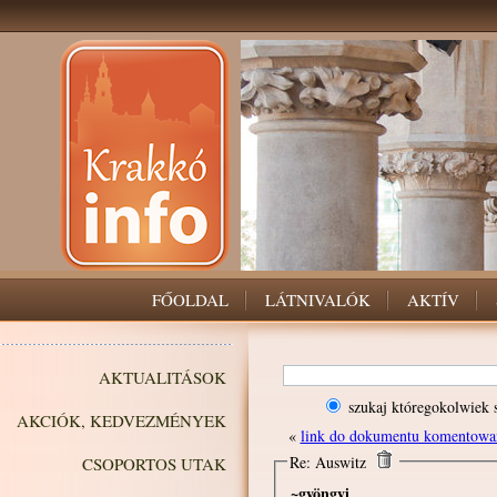
FŐOLDAL
LÁTNIVALÓK
AKTÍV
AKTUALITÁSOK
szukaj któregokolwiek 
AKCIÓK, KEDVEZMÉNYEK
«
link do dokumentu komentowa
Re: Auswitz
CSOPORTOS UTAK
~gyöngyi