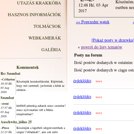
Köszönöm. 
UTAZÁS KRAKKÓBA
12:48 Hé, 03 Ápr
esetben ne
2017
HASZNOS INFORMÁCIÓK
«« Poprzedni wątek
TOLMÁCSOK
WEBKAMERÁK
[Pokaż posty w drzewku
«
powrót do listy tematów
GALÉRIA
Posty na forum
Ilość postów dodanych w ostatnim 
Kommentek
Ilość postów dodanych w ciągu osta
Re: Szombat
~CsMarton
érdeklődés
nowy
Köszönjük hozzászólásodat. Rájöttünk,
18:10 Hé,
hogy mit szeretnél, javítottuk a hibát az
03 Aug
oldalon.
2026
érdeklődés
nowy
Szombat
~cirmi
hétfőtől péntekig,nálatok nincs szombat?
17:57 Hé,
nincs nyitvatartási idő a Mária
érdeklődés
03 Aug
nowy
templomban!!
2026
Auschwitz, július 25
érdeklődés
~Piusz
Köszönjük a lágerbeli idegenvezetőnek a
nowy
21:23 Hé,
szuper \"előadását\", ami sok infot