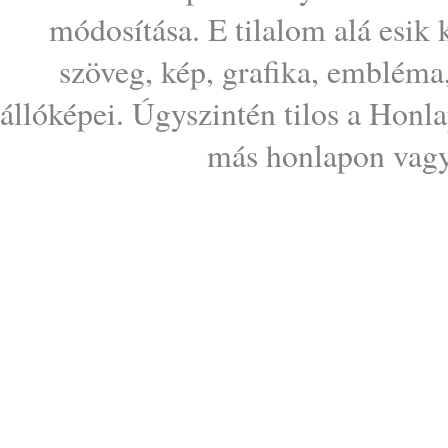
módosítása. E tilalom alá esik
szöveg, kép, grafika, embléma
állóképei. Úgyszintén tilos a Honl
más honlapon vagy