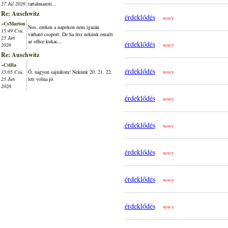
27 Júl 2026
tartalmazott...
Re: Auschwitz
érdeklődés
nowy
~CsMarton
Nos, ezeken a napokon nem igazán
15:49 Csü,
várható csoport. De ha írsz nekünk emailt
25 Jún
az office kukac...
érdeklődés
2026
nowy
Re: Auschwitz
~Csilla
érdeklődés
15:05 Csü,
Ó, nagyon sajnálom! Nekünk 20. 21. 22.
nowy
25 Jún
lett volna jó.
2026
érdeklődés
nowy
érdeklődés
nowy
érdeklődés
nowy
érdeklődés
nowy
érdeklődés
nowy