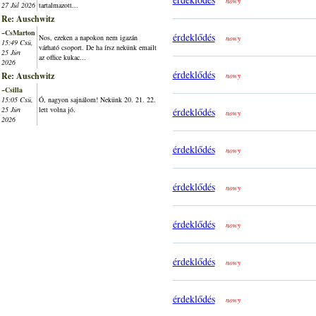
nowy
27 Júl 2026
tartalmazott...
Re: Auschwitz
~CsMarton
érdeklődés
Nos, ezeken a napokon nem igazán
nowy
15:49 Csü,
várható csoport. De ha írsz nekünk emailt
25 Jún
az office kukac...
2026
érdeklődés
Re: Auschwitz
nowy
~Csilla
15:05 Csü,
Ó, nagyon sajnálom! Nekünk 20. 21. 22.
25 Jún
lett volna jó.
érdeklődés
nowy
2026
érdeklődés
nowy
érdeklődés
nowy
érdeklődés
nowy
érdeklődés
nowy
érdeklődés
nowy