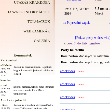
UTAZÁS KRAKKÓBA
3,5 tonna 
19:00 Hé, 31 Okt
HASZNOS INFORMÁCIÓK
Marci
2016
TOLMÁCSOK
«« Poprzedni wątek
WEBKAMERÁK
[Pokaż posty w drzewku
GALÉRIA
«
powrót do listy tematów
Posty na forum
Kommentek
Ilość postów dodanych w ostatnim 
Re: Szombat
Ilość postów dodanych w ciągu osta
~CsMarton
Köszönjük hozzászólásodat. Rájöttünk,
18:10 Hé,
hogy mit szeretnél, javítottuk a hibát az
érdeklődés
nowy
03 Aug
oldalon.
2026
Szombat
érdeklődés
nowy
~cirmi
hétfőtől péntekig,nálatok nincs szombat?
17:57 Hé,
nincs nyitvatartási idő a Mária
03 Aug
templomban!!
2026
érdeklődés
nowy
Auschwitz, július 25
~Piusz
Köszönjük a lágerbeli idegenvezetőnek a
21:23 Hé,
szuper \"előadását\", ami sok infot
érdeklődés