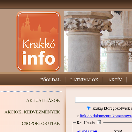
FŐOLDAL
LÁTNIVALÓK
AKTÍV
AKTUALITÁSOK
szukaj któregokolwiek 
AKCIÓK, KEDVEZMÉNYEK
«
link do dokumentu komentowa
Re: Utazás
CSOPORTOS UTAK
~CsMarton
Szia!